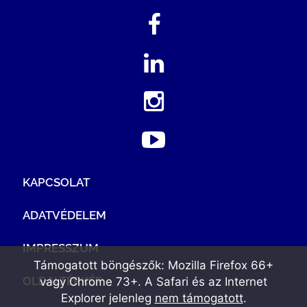
KAPCSOLAT
ADATVÉDELEM
IMPRESSZUM
Támogatott böngészők: Mozilla Firefox 66+
OLDALTÉRKÉP
vagy Chrome 73+. A Safari és az Internet
Explorer jelenleg
nem támogatott
.