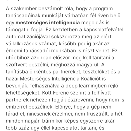
A szakember beszámolt róla, hogy a program
tanácsadóinak munkáját várhatóan fél éven belül
egy
mesterséges intelligencia
megoldás is
támogatni fogja. Ez kezdetben a kapcsolatfelvétel
automatizációjával sokszorozza meg az elért
vállalkozások számát, később pedig akár az
érdemi tanácsadói munkában is részt vehet. Ez
utóbbihoz azonban először meg kell tanítani a
szoftvert beszélni, méghozzá magyarul. A
tanításba önkéntes partnereket, tesztelőket és a
hazai Mesterséges Intelligencia Koalíciót is
bevonják, felhasználva a deep learningben rejlő
lehetőségeket. Kott Ferenc szerint a felhívott
partnerek nehezen fogják észrevenni, hogy nem is
emberrel beszélnek. Előnye, hogy a gép nem
fárad el, nincsenek érzelmei, nem frusztrált, a hét
minden napján bármikor képes egyszerre akár
több száz ügyféllel kapcsolatot tartani, és