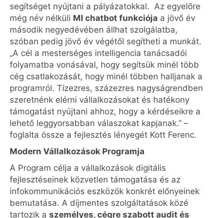
segítséget nyújtani a pályázatokkal. Az egyelőre
még név nélküli
MI chatbot funkciója
a jövő év
második negyedévében állhat szolgálatba,
szóban pedig jövő év végétől segítheti a munkát.
„A cél a mesterséges intelligencia tanácsadói
folyamatba vonásával, hogy segítsük minél több
cég csatlakozását, hogy minél többen halljanak a
programról. Tízezres, százezres nagyságrendben
szeretnénk elérni vállalkozásokat és hatékony
támogatást nyújtani ahhoz, hogy a kérdéseikre a
lehető leggyorsabban válaszokat kapjanak.” –
foglalta össze a fejlesztés lényegét Kott Ferenc.
Modern Vállalkozások Programja
A Program célja a vállalkozások digitális
fejlesztéseinek közvetlen támogatása és az
infokommunikációs eszközök konkrét előnyeinek
bemutatása. A díjmentes szolgáltatások közé
tartozik a
személyes, cégre szabott audit és