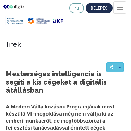
hu
BELÉPÉS
Togg
navi
Hírek
Mesterséges intelligencia is
segíti a kis cégeket a digitális
átállásban
A Modern Vállalkozások Programjának most
készülő MI-megoldása még nem váltja ki az
emberi munkaerőt, de megtöbbszörözi a
fejlesztési tanácsadással érintett cégek