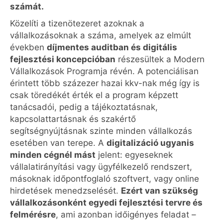
számát.
Közelíti a tizenötezeret azoknak a
vállalkozásoknak a száma, amelyek az elmúlt
években
díjmentes auditban és digitális
fejlesztési koncepcióban
részesültek a Modern
Vállalkozások Programja révén. A potenciálisan
érintett több százezer hazai kkv-nak még így is
csak töredékét érték el a program képzett
tanácsadói, pedig a tájékoztatásnak,
kapcsolattartásnak és szakértő
segítségnyújtásnak szinte minden vállalkozás
esetében van terepe. A
digitalizáció ugyanis
minden cégnél mást
jelent: egyeseknek
vállalatirányítási vagy ügyfélkezelő rendszert,
másoknak időpontfoglaló szoftvert, vagy online
hirdetések menedzselését.
Ezért van szükség
vállalkozásonként egyedi fejlesztési tervre és
felmérésre
, ami azonban időigényes feladat –