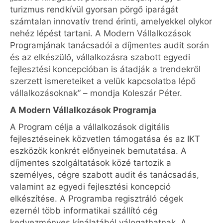
turizmus rendkívül gyorsan pörgő iparágát
számtalan innovatív trend érinti, amelyekkel olykor
nehéz lépést tartani. A Modern Vállalkozások
Programjának tanácsadói a díjmentes audit során
és az elkészülő, vállalkozásra szabott egyedi
fejlesztési koncepcióban is átadják a trendekről
szerzett ismereteiket a velük kapcsolatba lépő
vállalkozásoknak” – mondja Koleszár Péter.
A Modern Vállalkozások Programja
A Program célja a vállalkozások digitális
fejlesztéseinek közvetlen támogatása és az IKT
eszközök konkrét előnyeinek bemutatása. A
díjmentes szolgáltatások közé tartozik a
személyes, cégre szabott audit és tanácsadás,
valamint az egyedi fejlesztési koncepció
elkészítése. A Programba regisztráló cégek
ezernél több informatikai szállító cég
kedvezményes kínálatából válogathatnak. A