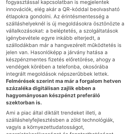
fogyasztással kapcsolatban is megjelentek
innovációk, elég akár a QR-kóddal beolvasható
étlapokra gondolni. Az érintésmentesség a
szálláshelyeknél is új megoldásokra ösztönözte a
vállalkozásokat: a beléptetés, a szolgáltatások
igénybevétele egyre inkább elterjedt, a
szállodákban már a hangvezérelt működtetés is
jelen van. Hasonlóképp a járvány hatása a
készpénzmentes fizetés előretörése, ahogy a
vendégek körében a telefonba, okosórába
integrált megoldások népszerűbbek lettek.
Felmérések szerint ma már a forgalom hetven
százaléka digitálisan zajlik ebben a
hagyományosan készpénzt preferáló
szektorban is.
Ami a piac által diktált trendeket illeti, a
szálláshelyfejlesztésben a zöld technológiák,
vagyis a környezettudatosságot,