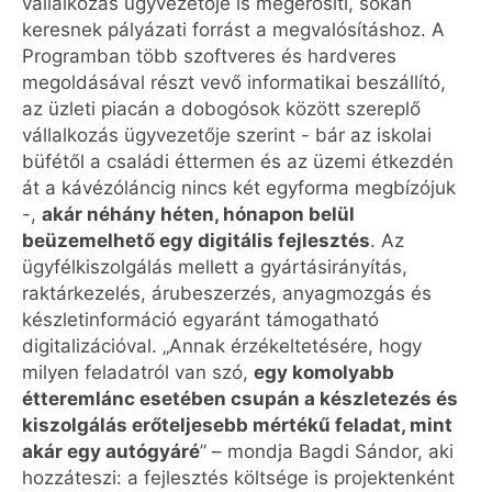
vállalkozás ügyvezetője is megerősíti, sokan
keresnek pályázati forrást a megvalósításhoz. A
Programban több szoftveres és hardveres
megoldásával részt vevő informatikai beszállító,
az üzleti piacán a dobogósok között szereplő
vállalkozás ügyvezetője szerint - bár az iskolai
büfétől a családi éttermen és az üzemi étkezdén
át a kávézóláncig nincs két egyforma megbízójuk
-,
akár néhány héten, hónapon belül
beüzemelhető egy digitális fejlesztés
. Az
ügyfélkiszolgálás mellett a gyártásirányítás,
raktárkezelés, árubeszerzés, anyagmozgás és
készletinformáció egyaránt támogatható
digitalizációval. „Annak érzékeltetésére, hogy
milyen feladatról van szó,
egy komolyabb
étteremlánc esetében csupán a készletezés és
kiszolgálás erőteljesebb mértékű feladat, mint
akár egy autógyáré
” – mondja Bagdi Sándor, aki
hozzáteszi: a fejlesztés költsége is projektenként