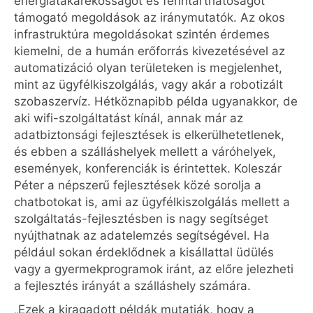
energiatakarékosságot és fenntarthatóságot
támogató megoldások az iránymutatók. Az okos
infrastruktúra megoldásokat szintén érdemes
kiemelni, de a humán erőforrás kivezetésével az
automatizáció olyan területeken is megjelenhet,
mint az ügyfélkiszolgálás, vagy akár a robotizált
szobaszervíz. Hétköznapibb példa ugyanakkor, de
aki wifi-szolgáltatást kínál, annak már az
adatbiztonsági fejlesztések is elkerülhetetlenek,
és ebben a szálláshelyek mellett a váróhelyek,
események, konferenciák is érintettek. Koleszár
Péter a népszerű fejlesztések közé sorolja a
chatbotokat is, ami az ügyfélkiszolgálás mellett a
szolgáltatás-fejlesztésben is nagy segítséget
nyújthatnak az adatelemzés segítségével. Ha
például sokan érdeklődnek a kisállattal üdülés
vagy a gyermekprogramok iránt, az előre jelezheti
a fejlesztés irányát a szálláshely számára.
„Ezek a kiragadott példák mutatják, hogy a