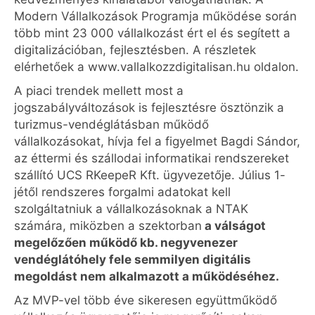
Modern Vállalkozások Programja működése során
több mint 23 000 vállalkozást ért el és segített a
digitalizációban, fejlesztésben. A részletek
elérhetőek a www.vallalkozzdigitalisan.hu oldalon.
A piaci trendek mellett most a
jogszabályváltozások is fejlesztésre ösztönzik a
turizmus-vendéglátásban működő
vállalkozásokat, hívja fel a figyelmet Bagdi Sándor,
az éttermi és szállodai informatikai rendszereket
szállító UCS RKeepeR Kft. ügyvezetője. Július 1-
jétől rendszeres forgalmi adatokat kell
szolgáltatniuk a vállalkozásoknak a NTAK
számára, miközben a szektorban
a válságot
megelőzően működő kb. negyvenezer
vendéglátóhely fele semmilyen digitális
megoldást nem alkalmazott a működéséhez.
Az MVP-vel több éve sikeresen együttműködő