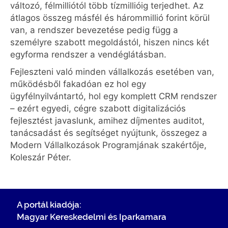
változó, félmilliótól több tízmillióig terjedhet. Az
átlagos összeg másfél és hárommillió forint körül
van, a rendszer bevezetése pedig függ a
személyre szabott megoldástól, hiszen nincs két
egyforma rendszer a vendéglátásban.
Fejleszteni való minden vállalkozás esetében van,
működésből fakadóan ez hol egy
ügyfélnyilvántartó, hol egy komplett CRM rendszer
– ezért egyedi, cégre szabott digitalizációs
fejlesztést javaslunk, amihez díjmentes auditot,
tanácsadást és segítséget nyújtunk, összegez a
Modern Vállalkozások Programjának szakértője,
Koleszár Péter.
A portál kiadója:
Magyar Kereskedelmi és Iparkamara