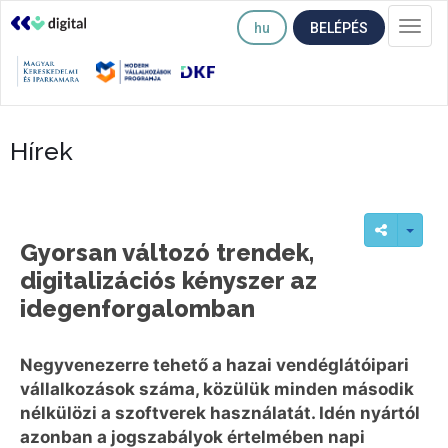
hu
BELÉPÉS
Togg
navi
Hírek
Gyorsan változó trendek,
digitalizációs kényszer az
idegenforgalomban
Negyvenezerre tehető a hazai vendéglátóipari
vállalkozások száma, közülük minden második
nélkülözi a szoftverek használatát. Idén nyártól
azonban a jogszabályok értelmében napi