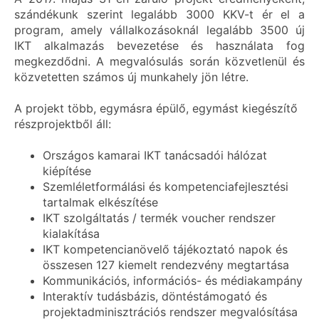
szándékunk szerint legalább 3000 KKV-t ér el a
program, amely vállalkozásoknál legalább 3500 új
IKT alkalmazás bevezetése és használata fog
megkezdődni. A megvalósulás során közvetlenül és
közvetetten számos új munkahely jön létre.
A projekt több, egymásra épülő, egymást kiegészítő
részprojektből áll:
Országos kamarai IKT tanácsadói hálózat
kiépítése
Szemléletformálási és kompetenciafejlesztési
tartalmak elkészítése
IKT szolgáltatás / termék voucher rendszer
kialakítása
IKT kompetencianövelő tájékoztató napok és
összesen 127 kiemelt rendezvény megtartása
Kommunikációs, információs- és médiakampány
Interaktív tudásbázis, döntéstámogató és
projektadminisztrációs rendszer megvalósítása