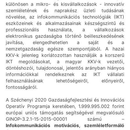
különösen a mikro- és kisvállalkozások - innovatív
szemléletének és naprakész üzleti tudásának
növelése, az infokommunikációs technológiák (IKT)
eszközeinek és alkalmazásainak készségszintű és
professzionális használata, a vállalkozások
elektronikus gazdaságba történő beilleszkedésének
javítása, elengedhetetlen a saját és a
nemzetgazdaság egésze szempontjából. A hazai
KKV-k jelenleg korlátozottan használják a korszerű
IKT megoldásokat, a magyar KKV-k vezetői,
döntéshozói, tulajdonosai, jelentős arányban hiányos
információkkal rendelkeznek az IKT vállalati
felhasználásának lehetőségeiről, előnyeiről,
fontosságáról.
A Széchenyi 2020 Gazdaságfejlesztési és Innovációs
Operatív Programja keretében, 1.999.995.002 forint
európai uniós támogatás segítségével megvalósuló
GINOP-3.2.1-15-2015-00001 számú –
Infokommunikációs motivációs, szemléletformáló