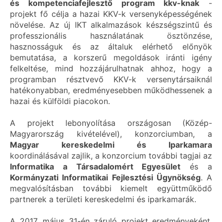
és kompetenciafejlesztő program kkv-knak
-
projekt fő célja a hazai KKV-k versenyképességének
növelése. Az új IKT alkalmazások készségszintű és
professzionális használatának ösztönzése,
hasznosságuk és az általuk elérhető előnyök
bemutatása, a korszerű megoldások iránti igény
felkeltése, mind hozzájárulhatnak ahhoz, hogy a
programban résztvevő KKV-k versenytársaiknál
hatékonyabban, eredményesebben működhessenek a
hazai és külföldi piacokon.
A projekt lebonyolítása országosan (Közép-
Magyarország kivételével), konzorciumban, a
Magyar kereskedelmi és Iparkamara
koordinálásával zajlik, a konzorcium további tagjai az
Informatika a Társadalomért Egyesület
és a
Kormányzati Informatikai Fejlesztési Ügynökség
. A
megvalósításban további kiemelt együttműködő
partnerek a területi kereskedelmi és iparkamarák.
A 2017. május 31-én záruló projekt eredményeként,