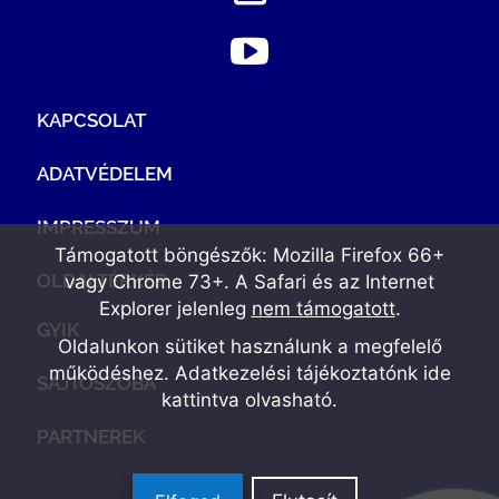
KAPCSOLAT
ADATVÉDELEM
IMPRESSZUM
Támogatott böngészők: Mozilla Firefox 66+
OLDALTÉRKÉP
vagy Chrome 73+. A Safari és az Internet
Explorer jelenleg
nem támogatott
.
GYIK
Oldalunkon sütiket használunk a megfelelő
működéshez. Adatkezelési tájékoztatónk
ide
SAJTÓSZOBA
kattintva olvasható
.
PARTNEREK