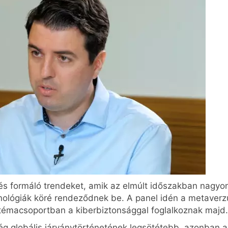
s formáló trendeket, amik az elmúlt időszakban nagyon e
echnológiák köré rendeződnek be. A panel idén a metav
k témacsoportban a kiberbiztonsággal foglalkoznak majd.
g globális járványtörténetének legsötétebb, azonban a 