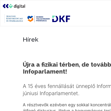
Hírek
Újra a fizikai térben, de továb
Infoparlament!
A 15 éves fennállását ünneplő Infor
júniusi Infoparlamentet.
A résztvevők ezévben egy sokkal koncentrál
átfogó diskurzus, illetve a hagyományos te