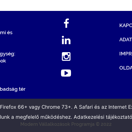
KAP
mi és
ADA
egység:
IMP
sok
OLDA
badság tér
irefox 66+ vagy Chrome 73+. A Safari és az Internet Ex
álunk a megfelelő működéshez. Adatkezelési tájékoztat
Modern Vállalkozások Programja © 2022