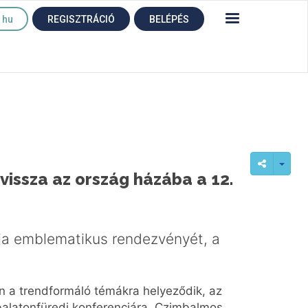
hu
REGISZTRÁCIÓ
BELÉPÉS
 vissza az ország házába a 12.
tja emblematikus rendezvényét, a
n a trendformáló témákra helyeződik, az
 balatonfüredi konferenciára. Czimbalmos