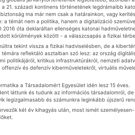
, a 21. századi kontinens történetének legdrámaibb kato
biztonság ma már nem csak a határainkon, vagy kerítése
 a témát nem a politika, hanem a digitalizáció szemüve
O 2016 óta deklaráltan ellenséges katonai hadműveletne
ott körülmények között - a válaszcsapás a fizikai térb
ra tekint vissza a fizikai hadviselésben, de a kibertér
témára reflektáló asztalban szó lesz: az ország digitáli
lmi politikájáról, kritikus infrastruktúrákról, nemzeti 
ffenzív és defenzív kiberműveletekről, virtuális műveleti
matika a Társadalomért Egyesület idén lesz 15 éves.
ndent láttunk és tudunk az információs társadalomról, de
yik legizgalmasabb és számunkra leginkább újszerű rend
zervezők két év kihagyás után, most ismét személyesen
dőket.