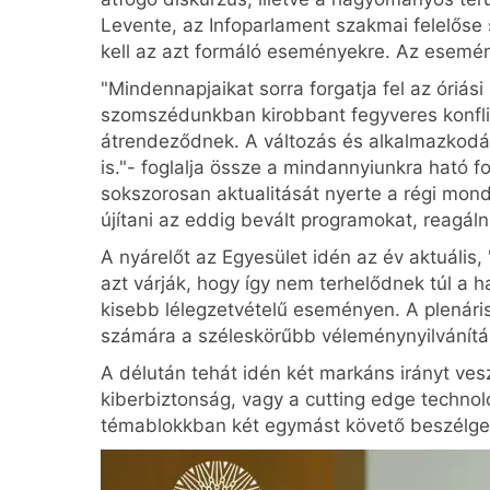
Levente, az Infoparlament szakmai felelőse s
kell az azt formáló eseményekre. Az esemény
"Mindennapjaikat sorra forgatja fel az óriási
szomszédunkban kirobbant fegyveres konfli
átrendeződnek. A változás és alkalmazkodás 
is."- foglalja össze a mindannyiunkra ható 
sokszorosan aktualitását nyerte a régi mondá
újítani az eddig bevált programokat, reagálni
A nyárelőt az Egyesület idén az év aktuális,
azt várják, hogy így nem terhelődnek túl a 
kisebb lélegzetvételű eseményen. A plenári
számára a széleskörűbb véleménynyilvánítá
A délután tehát idén két markáns irányt ves
kiberbiztonság, vagy a cutting edge technol
témablokkban két egymást követő beszélgeté