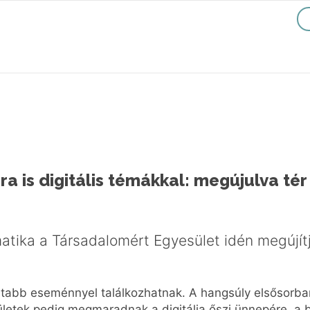
bra is digitális témákkal: megújulva tér
matika a Társadalomért Egyesület idén megújí
tabb eseménnyel találkozhatnak. A hangsúly elsősorba
rületek pedig megmaradnak a digitália őszi ünnepére, a