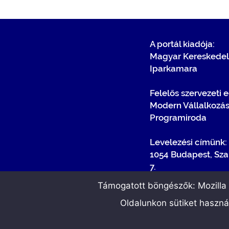
A portál kiadója:
Magyar Kereskedel
Iparkamara
Felelős szervezeti 
Modern Vállalkozá
Programiroda
Levelezési címünk:
1054 Budapest, Sza
7.
Támogatott böngészők: Mozilla F
Oldalunkon sütiket haszn