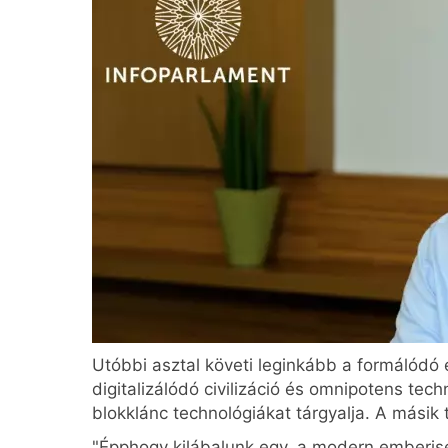
Utóbbi asztal követi leginkább a formálódó é
digitalizálódó civilizáció és omnipotens t
blokklánc technológiákat tárgyalja. A mási
"Épphogy kilábalunk egy, a modern emberisé