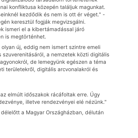
nai konfliktusa közepén találjuk magunkat.
inknél kezdődik és nem is ott ér véget." -
gén keresztül fogják megvizsgálni.
k ismeri el a kibertámadással járó
en is megtörténhet.
 olyan új, eddig nem ismert szintre emeli
s szuverenitásáról, a nemzetek közti digitális
adatvagyonokról, de lemegyünk egészen a téma
 területekről, digitális arcvonalakról és
 az elmúlt időszakok rácáfoltak erre. Úgy
ezvénye, illetve rendezvényei elé nézünk."
- délelőtt a Magyar Országházban, délután