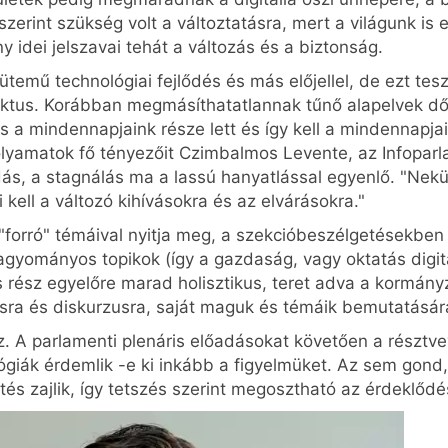
zerint szükség volt a változtatásra, mert a világunk is 
 idei jelszavai tehát a változás és a biztonság.
 ütemű technológiai fejlődés és más előjellel, de ezt tes
ktus. Korábban megmásíthatatlannak tűnő alapelvek dől
a mindennapjaink része lett és így kell a mindennapjain
folyamatok fő tényezőit Czimbalmos Levente, az Infopar
s, a stagnálás ma a lassú hanyatlással egyenlő. "Nekünk 
 kell a változó kihívásokra és az elvárásokra."
 "forró" témáival nyitja meg, a szekcióbeszélgetésekben
hagyományos topikok (így a gazdaság, vagy oktatás digit
s rész egyelőre marad holisztikus, teret adva a kormány
sra és diskurzusra, saját maguk és témáik bemutatásár
z. A parlamenti plenáris előadásokat követően a résztv
ógiák érdemlik -e ki inkább a figyelmüket. Az sem gond
s zajlik, így tetszés szerint megosztható az érdeklődé