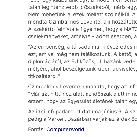
talán legintenzívebb időszakából, máris egy
Nem mehetünk el ezek mellett szó nélkül. A 
mondta Czimbalmos Levente, aki hozzátette:
A szakértő felhívta a figyelmet, hogy a NAT
cselekményeket, amelyre - adott esetben, ad
"Az emberiség, a társadalmunk évezredes múlt
ezt, amivel még nem találkoztunk. A kettő, a 
diplomáciáról, az EU közös, ill. hazánk véde
mélyére, ahol beszélgetünk kiberhadviselés, o
titkosításról."
Czimbalmos Levente elmondta, hogy az Infor
"Már azt hittük ez alatt az időszak alatt mi
érzem, hogy az Egyesület életének talán eg
Az idei Infoparlament dátuma június 9. A s
pedig a Várkert Bazárban várják az érdeklő
Forrás:
Computerworld