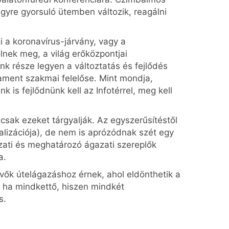
egyre gyorsuló ütemben változik, reagálni
zi a koronavírus-járvány, vagy a
nek meg, a világ erőközpontjai
k része legyen a változtatás és fejlődés
lament szakmai felelőse. Mint mondja,
is fejlődnünk kell az Infotérrel, meg kell
 csak ezeket tárgyalják. Az egyszerűsítéstől
alizációja), de nem is aprózódnak szét egy
zati és meghatározó ágazati szereplők
a.
evők útelágazáshoz érnek, ahol eldönthetik a
, ha mindkettő, hiszen mindkét
s.