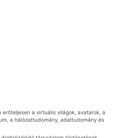
rőteljesen a virtuális világok, avatarok, a
erzum, a hálózattudomány, adattudomány és
digitalizálódó társadalom történetének