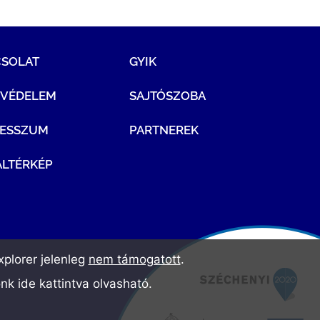
CSOLAT
GYIK
TVÉDELEM
SAJTÓSZOBA
RESSZUM
PARTNEREK
LTÉRKÉP
plorer jelenleg
nem támogatott
.
ónk
ide kattintva olvasható
.