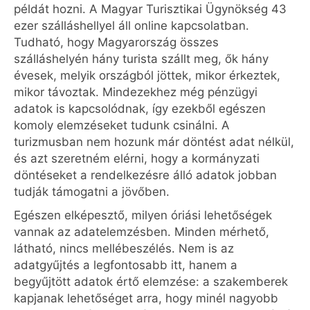
példát hozni. A Magyar Turisztikai Ügynökség 43
ezer szálláshellyel áll online kapcsolatban.
Tudható, hogy Magyarország összes
szálláshelyén hány turista szállt meg, ők hány
évesek, melyik országból jöttek, mikor érkeztek,
mikor távoztak. Mindezekhez még pénzügyi
adatok is kapcsolódnak, így ezekből egészen
komoly elemzéseket tudunk csinálni. A
turizmusban nem hozunk már döntést adat nélkül,
és azt szeretném elérni, hogy a kormányzati
döntéseket a rendelkezésre álló adatok jobban
tudják támogatni a jövőben.
Egészen elképesztő, milyen óriási lehetőségek
vannak az adatelemzésben. Minden mérhető,
látható, nincs mellébeszélés. Nem is az
adatgyűjtés a legfontosabb itt, hanem a
begyűjtött adatok értő elemzése: a szakemberek
kapjanak lehetőséget arra, hogy minél nagyobb