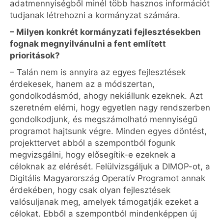
adatmennyiségből minél több hasznos információt
tudjanak létrehozni a kormányzat számára.
– Milyen konkrét kormányzati fejlesztésekben
fognak megnyilvánulni a fent említett
prioritások?
– Talán nem is annyira az egyes fejlesztések
érdekesek, hanem az a módszertan,
gondolkodásmód, ahogy nekiállunk ezeknek. Azt
szeretném elérni, hogy egyetlen nagy rendszerben
gondolkodjunk, és megszámolható mennyiségű
programot hajtsunk végre. Minden egyes döntést,
projekttervet abból a szempontból fogunk
megvizsgálni, hogy elősegítik-e ezeknek a
céloknak az elérését. Felülvizsgáljuk a DIMOP-ot, a
Digitális Magyarország Operatív Programot annak
érdekében, hogy csak olyan fejlesztések
valósuljanak meg, amelyek támogatják ezeket a
célokat. Ebből a szempontból mindenképpen új