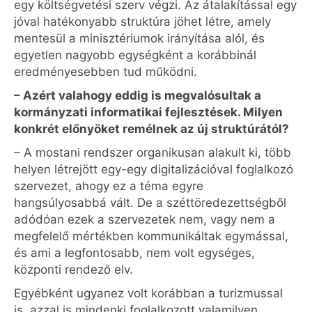
egy költségvetési szerv végzi. Az átalakítással egy
jóval hatékonyabb struktúra jöhet létre, amely
mentesül a minisztériumok irányítása alól, és
egyetlen nagyobb egységként a korábbinál
eredményesebben tud működni.
– Azért valahogy eddig is megvalósultak a
kormányzati informatikai fejlesztések. Milyen
konkrét előnyöket remélnek az új struktúrától?
– A mostani rendszer organikusan alakult ki, több
helyen létrejött egy-egy digitalizációval foglalkozó
szervezet, ahogy ez a téma egyre
hangsúlyosabbá vált. De a széttöredezettségből
adódóan ezek a szervezetek nem, vagy nem a
megfelelő mértékben kommunikáltak egymással,
és ami a legfontosabb, nem volt egységes,
központi rendező elv.
Egyébként ugyanez volt korábban a turizmussal
is, azzal is mindenki foglalkozott valamilyen