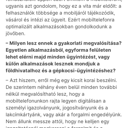
ugyanis azt gondolom, hogy ez a vita már eldőlt: a
felhasználók többsége a mobiljáról tájékozódik,
vásárol és intézi az ügyeit. Ezért mobiltelefonra
optimalizált alkalmazásokban gondolkodunk a
jövőben.
– Milyen lesz ennek a gyakorlati megvalósítása?
Egyetlen alkalmazásból, egyforma felületen
lehet elérni majd minden ügyintézést, vagy
külön alkalmazások lesznek mondjuk a
földhivatalhoz és a gépkocsi-ügyintézéshez?
– Azt hiszem, erről még egy kicsit korai beszélni.
De szerintem néhány éven belül minden további
nélkül megvalósítható lesz, hogy a
mobiltelefonunkon rajta legyen digitálisan a
személyi igazolványunk, jogosítványunk és a
lakcímkártyánk, vagy akár a forgalmi engedélyünk.
Nem állunk messze attól, hogy ne kelljen egy