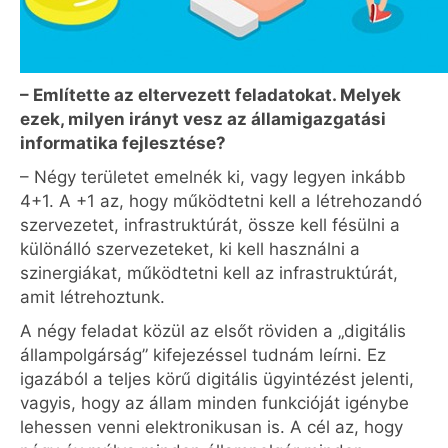
– Említette az eltervezett feladatokat. Melyek
ezek, milyen irányt vesz az államigazgatási
informatika fejlesztése?
– Négy területet emelnék ki, vagy legyen inkább
4+1. A +1 az, hogy működtetni kell a létrehozandó
szervezetet, infrastruktúrát, össze kell fésülni a
különálló szervezeteket, ki kell használni a
szinergiákat, működtetni kell az infrastruktúrát,
amit létrehoztunk.
A négy feladat közül az elsőt röviden a „digitális
állampolgárság” kifejezéssel tudnám leírni. Ez
igazából a teljes körű digitális ügyintézést jelenti,
vagyis, hogy az állam minden funkcióját igénybe
lehessen venni elektronikusan is. A cél az, hogy