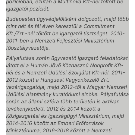
pozícióban, ezután a Multinova Kft-nél töltött be
igazgatói pozíciót.
Budapesten ügyvédjelöltként dolgozott, majd több
mint hét és fél éven keresztül a Commitment
Kft./Zrt.-nél töltött be igazgatói tisztséget. 2010-
2011-ben a Nemzeti Fejlesztési Minisztérium
főosztályvezetője.
Pályafutása során ügyvezető igazgató feladatokat
látott el a Humán Jövő Közhasznú Nonprofit Kft-
nél és a Nemzeti Üdülési Szolgálat Kft-nél. 2011-
2012 között a Hunguest Vagyonkezelő Zrt.
vezérigazgatója, majd 2012-től a Magyar Nemzeti
Üdülési Alapítvány kuratóriumi elnöke. Pályafutása
során az állami szféra több területén is aktívan
tevékenykedett, 2012 és 2014 között a
Közigazgatási és Igazságügyi Minisztérium, majd
2014-2016 között az Emberi Erőforrások
Minisztériuma, 2016-2018 között a Nemzeti