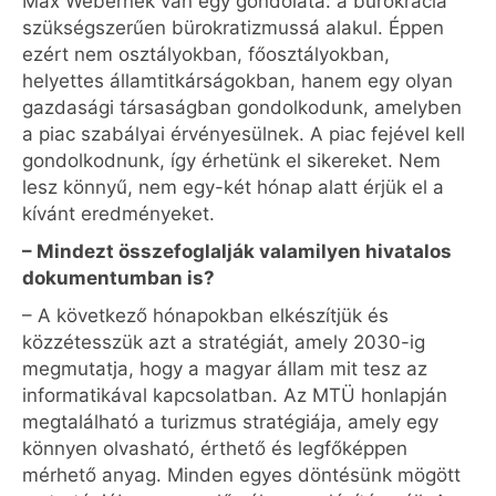
Max Webernek van egy gondolata: a bürokrácia
szükségszerűen bürokratizmussá alakul. Éppen
ezért nem osztályokban, főosztályokban,
helyettes államtitkárságokban, hanem egy olyan
gazdasági társaságban gondolkodunk, amelyben
a piac szabályai érvényesülnek. A piac fejével kell
gondolkodnunk, így érhetünk el sikereket. Nem
lesz könnyű, nem egy-két hónap alatt érjük el a
kívánt eredményeket.
– Mindezt összefoglalják valamilyen hivatalos
dokumentumban is?
– A következő hónapokban elkészítjük és
közzétesszük azt a stratégiát, amely 2030-ig
megmutatja, hogy a magyar állam mit tesz az
informatikával kapcsolatban. Az MTÜ honlapján
megtalálható a turizmus stratégiája, amely egy
könnyen olvasható, érthető és legfőképpen
mérhető anyag. Minden egyes döntésünk mögött