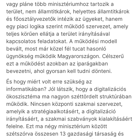
vagy pláne több minisztériumhoz tartozik a
terület, nem államtitkárok, helyettes államtitkárok
és főosztályvezetők intézik az ügyeket, hanem
egy piaci logika szerint működő szervezet, amely
teljes körűen ellátja a terület irányításával
kapcsolatos feladatokat. A működési modell
bevált, most már közel fél tucat hasonló
ügynökség működik Magyarországon. Célszerű
ezt a működést azokban az iparágakban
bevezetni, ahol gyorsan kell tudni dönteni.
És hogy miért volt erre szükség az
informatikában? Jól látszik, hogy a digitalizációs
ökoszisztéma ma nagyon széttördelt struktúrában
működik. Nincsen központi szakmai szervezet,
amelyik a stratégiaalkotásért, a digitalizáció
irányításáért, a szakmai szabványok kialakításáért
felelne. Ezt ma négy minisztérium között
szétszórva összesen 13 gazdasági társaság és