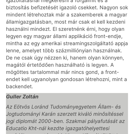
igazoltatásnál megkeresni a forgalmit és a
biztosítás befizetését igazoló csekket. Nagyon sok
mindent létrehoztak már a szakemberek a magyar
államigazgatásban, most már csak el kell kezdeni
használni mindezt. El szeretnénk érni, hogy olyan
legyen egy magyar állami applikáció front-endje,
mintha az egy amerikai streamingszolgáltató appja
lenne, amelyet több százmilliónyian használnak.
De ne csak úgy nézzen ki, hanem olyan könnyen,
magától értetődően használható is legyen. A
mögöttes tartalommal már nincs gond, a front-
endet kell ugyanolyan gondosan létrehozni, mint a
backendet.
Guller Zoltán
Az Eötvös Loránd Tudományegyetem Állam- és
Jogtudományi Karán szerzett kiváló minősítéssel
jogi diplomát 2000-ben. Szakmai pályafutását az
Educatio Kht-nál kezdte igazgatóhelyettesi