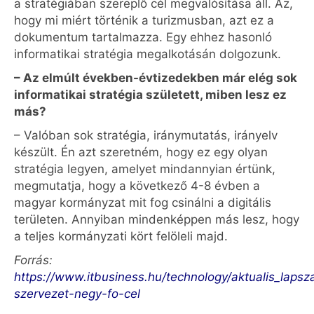
a stratégiában szereplő cél megvalósítása áll. Az,
hogy mi miért történik a turizmusban, azt ez a
dokumentum tartalmazza. Egy ehhez hasonló
informatikai stratégia megalkotásán dolgozunk.
– Az elmúlt években-évtizedekben már elég sok
informatikai stratégia született, miben lesz ez
más?
– Valóban sok stratégia, iránymutatás, irányelv
készült. Én azt szeretném, hogy ez egy olyan
stratégia legyen, amelyet mindannyian értünk,
megmutatja, hogy a következő 4-8 évben a
magyar kormányzat mit fog csinálni a digitális
területen. Annyiban mindenképpen más lesz, hogy
a teljes kormányzati kört felöleli majd.
Forrás:
https://www.itbusiness.hu/technology/aktualis_laps
szervezet-negy-fo-cel