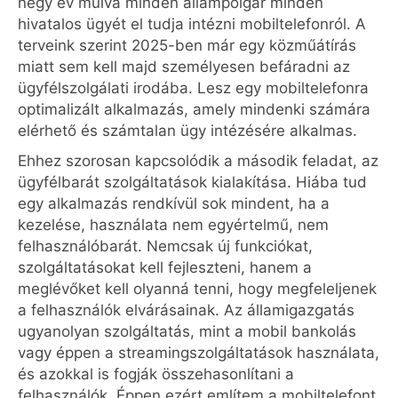
négy év múlva minden állampolgár minden
hivatalos ügyét el tudja intézni mobiltelefonról. A
terveink szerint 2025-ben már egy közműátírás
miatt sem kell majd személyesen befáradni az
ügyfélszolgálati irodába. Lesz egy mobiltelefonra
optimalizált alkalmazás, amely mindenki számára
elérhető és számtalan ügy intézésére alkalmas.
Ehhez szorosan kapcsolódik a második feladat, az
ügyfélbarát szolgáltatások kialakítása. Hiába tud
egy alkalmazás rendkívül sok mindent, ha a
kezelése, használata nem egyértelmű, nem
felhasználóbarát. Nemcsak új funkciókat,
szolgáltatásokat kell fejleszteni, hanem a
meglévőket kell olyanná tenni, hogy megfeleljenek
a felhasználók elvárásainak. Az államigazgatás
ugyanolyan szolgáltatás, mint a mobil bankolás
vagy éppen a streamingszolgáltatások használata,
és azokkal is fogják összehasonlítani a
felhasználók. Éppen ezért említem a mobiltelefont,