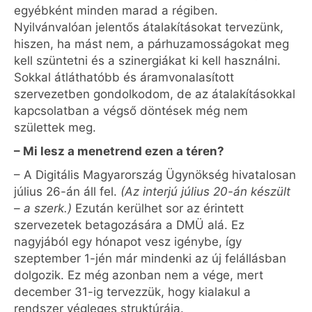
egyébként minden marad a régiben.
Nyilvánvalóan jelentős átalakításokat tervezünk,
hiszen, ha mást nem, a párhuzamosságokat meg
kell szüntetni és a szinergiákat ki kell használni.
Sokkal átláthatóbb és áramvonalasított
szervezetben gondolkodom, de az átalakításokkal
kapcsolatban a végső döntések még nem
születtek meg.
– Mi lesz a menetrend ezen a téren?
– A Digitális Magyarország Ügynökség hivatalosan
július 26-án áll fel.
(Az interjú július 20-án készült
– a szerk.)
Ezután kerülhet sor az érintett
szervezetek betagozására a DMÜ alá. Ez
nagyjából egy hónapot vesz igénybe, így
szeptember 1-jén már mindenki az új felállásban
dolgozik. Ez még azonban nem a vége, mert
december 31-ig tervezzük, hogy kialakul a
rendszer végleges struktúrája.