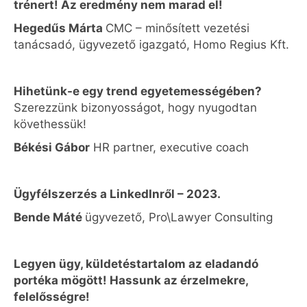
trénert! Az eredmény nem marad el!
Hegedűs Márta
CMC – minősített vezetési
tanácsadó, ügyvezető igazgató, Homo Regius Kft.
Hihetünk-e egy trend egyetemességében?
Szerezzünk bizonyosságot, hogy nyugodtan
követhessük!
Békési Gábor
HR partner, executive coach
Ügyfélszerzés a LinkedInről – 2023.
Bende Máté
ügyvezető, Pro\Lawyer Consulting
Legyen ügy, küldetéstartalom az eladandó
portéka mögött! Hassunk az érzelmekre,
felelősségre!