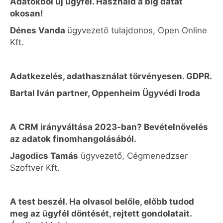
Adatokból új ügyfél. Használd a big datát
okosan!
Dénes Vanda
ügyvezető tulajdonos, Open Online
Kft.
Adatkezelés, adathasználat törvényesen. GDPR.
Bartal Iván partner, Oppenheim Ügyvédi Iroda
A CRM irányváltása 2023-ban? Bevételnövelés
az adatok finomhangolásából.
Jagodics Tamás
ügyvezető, Cégmenedzser
Szoftver Kft.
A test beszél. Ha olvasol belőle, előbb tudod
meg az ügyfél döntését, rejtett gondolatait.