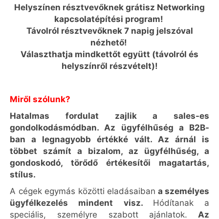
Helyszínen résztvevőknek grátisz Networking
kapcsolatépítési program!
Távolról résztvevőknek 7 napig jelszóval
nézhető!
Választhatja mindkettőt együtt (távolról és
helyszínről részvételt)!
Miről szólunk?
Hatalmas fordulat zajlik a sales-es
gondolkodásmódban. Az ügyfélhűség a B2B-
ban a legnagyobb értékké vált. Az árnál is
többet számít a bizalom, az ügyfélhűség, a
gondoskodó, törődő értékesítői magatartás,
stílus.
A cégek egymás közötti eladásaiban
a személyes
ügyfélkezelés mindent visz.
Hódítanak a
speciális, személyre szabott ajánlatok.
Az