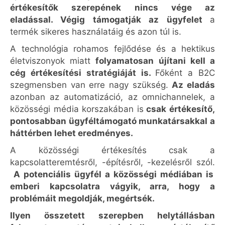
értékesítők szerepének nincs vége az
eladással. Végig támogatják az ügyfelet
a
termék sikeres használatáig és azon túl is.
A technológia rohamos fejlődése és a hektikus
életviszonyok miatt
folyamatosan újítani kell a
cég értékesítési stratégiáját is.
Főként a B2C
szegmensben van erre nagy szükség.
Az eladás
azonban az automatizáció, az omnichannelek, a
közösségi média korszakában is
csak értékesítő,
pontosabban ügyféltámogató munkatársakkal a
háttérben lehet eredményes.
A közösségi értékesítés csak a
kapcsolatteremtésről, -építésről, -kezelésről szól.
A potenciális ügyfél a közösségi médiában is
emberi kapcsolatra vágyik, arra, hogy a
problémáit megoldják, megértsék.
Ilyen összetett szerepben helytállásban