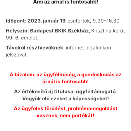
Ami az árnál is fontosabb!
Időpont: 2023. január 19.
csütörtök, 9.30–16.30
Helyszín: Budapest BKIK Székház,
Krisztina körút
99. 6. emelet.
Távolról résztvevőknek:
internet oldalunkon
jelszóval.
A bizalom, az ügyfélhűség, a gondoskodás az
árnál is fontosabb!
Az értékesítő új titulusa: ügyféltámogató.
Vegyük elő ezeket a képességeket!
Az ügyfelek törődést, problémamegoldást
vesznek, nem portékát!