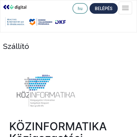
hu
BELÉPÉS
Togg
navi
Szállító
KÖZINFORMATIKA