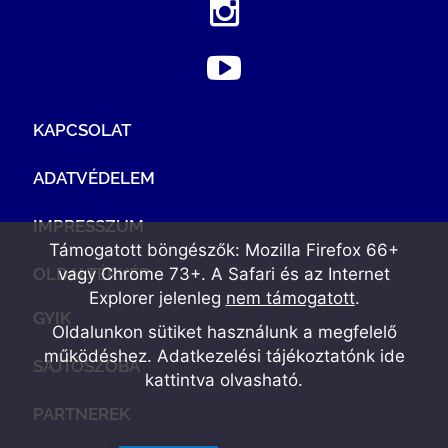
KAPCSOLAT
ADATVÉDELEM
IMPRESSZUM
Támogatott böngészők: Mozilla Firefox 66+
OLDALTÉRKÉP
vagy Chrome 73+. A Safari és az Internet
Explorer jelenleg
nem támogatott
.
GYIK
Oldalunkon sütiket használunk a megfelelő
működéshez. Adatkezelési tájékoztatónk
ide
SAJTÓSZOBA
kattintva olvasható
.
PARTNEREK