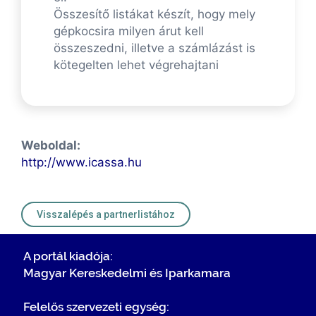
Összesítő listákat készít, hogy mely
gépkocsira milyen árut kell
összeszedni, illetve a számlázást is
kötegelten lehet végrehajtani
Weboldal:
http://www.icassa.hu
Visszalépés a partnerlistához
A portál kiadója:
Magyar Kereskedelmi és Iparkamara
Felelős szervezeti egység: