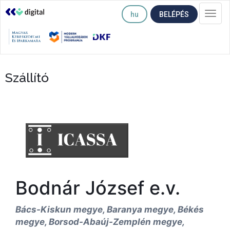
hu
BELÉPÉS
Togg
navi
Szállító
Bodnár József e.v.
Bács-Kiskun megye, Baranya megye, Békés
megye, Borsod-Abaúj-Zemplén megye,