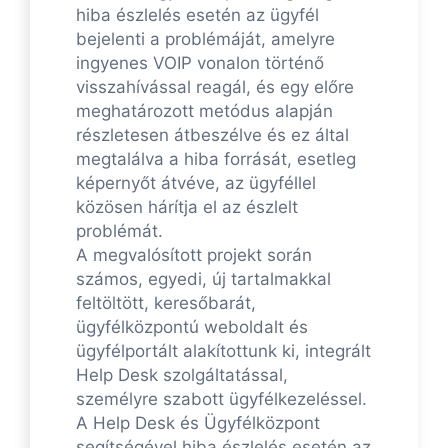
hiba észlelés esetén az ügyfél
bejelenti a problémáját, amelyre
ingyenes VOIP vonalon történő
visszahívással reagál, és egy előre
meghatározott metódus alapján
részletesen átbeszélve és ez által
megtalálva a hiba forrását, esetleg
képernyőt átvéve, az ügyféllel
közösen hárítja el az észlelt
problémát.
A megvalósított projekt során
számos, egyedi, új tartalmakkal
feltöltött, keresőbarát,
ügyfélközpontú weboldalt és
ügyfélportált alakítottunk ki, integrált
Help Desk szolgáltatással,
személyre szabott ügyfélkezeléssel.
A Help Desk és Ügyfélközpont
segítségével hiba észlelés esetén az