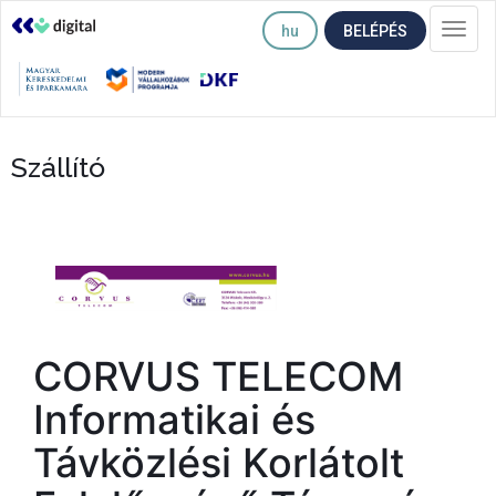
hu
BELÉPÉS
Togg
navi
Szállító
CORVUS TELECOM
Informatikai és
Távközlési Korlátolt