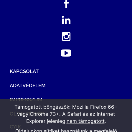
KAPCSOLAT
ADATVÉDELEM
IMPRESSZUM
Támogatott böngészők: Mozilla Firefox 66+
OLDALTÉRKÉP
vagy Chrome 73+. A Safari és az Internet
Explorer jelenleg
nem támogatott
.
GYIK
Oldalunkon sütiket használunk a megfelelő