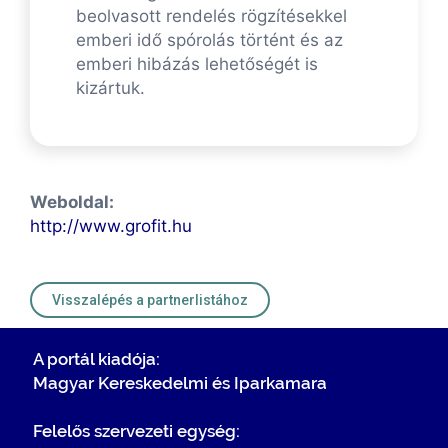
beolvasott rendelés rögzítésekkel
emberi idő spórolás történt és az
emberi hibázás lehetőségét is
kizártuk.
Weboldal:
http://www.grofit.hu
Visszalépés a partnerlistához
A portál kiadója:
Magyar Kereskedelmi és Iparkamara
Felelős szervezeti egység: