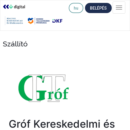
hu
BELÉPÉS
Togg
navi
Szállító
Gróf Kereskedelmi és