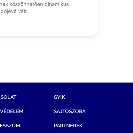
Ennek köszönhetően dinamikus
dőjévé vált.
CSOLAT
GYIK
TVÉDELEM
SAJTÓSZOBA
RESSZUM
PARTNEREK