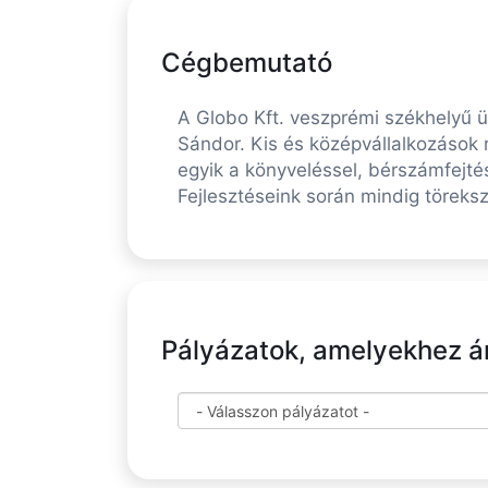
Cégbemutató
A Globo Kft. veszprémi székhelyű üg
Sándor. Kis és középvállalkozások 
egyik a könyveléssel, bérszámfejté
Fejlesztéseink során mindig töreks
Pályázatok, amelyekhez ára