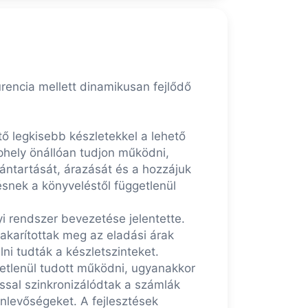
ncia mellett dinamikusan fejlődő
tő legkisebb készletekkel a lehető
ephely önállóan tudjon működni,
ántartását, árazását és a hozzájuk
snek a könyveléstől függetlenül
i rendszer bevezetése jelentette.
takarítottak meg az eladási árak
ni tudták a készletszinteket.
getlenül tudott működni, ugyanakkor
sal szinkronizálódtak a számlák
nnlevőségeket. A fejlesztések