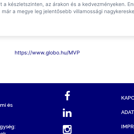
volt a készletszinten, az árakon és a kedvezményeken. 
Ma már a megye leg jelentősebb villamossági nagykereske
https://www.globo.hu/MVP
KAP
mi és
ADA
egység:
IMP
sok