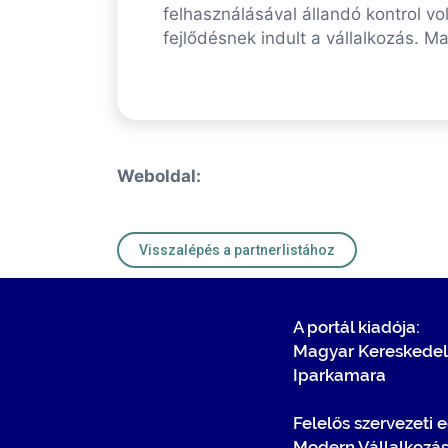
felhasználásával állandó kontrol 
fejlődésnek indult a vállalkozás. 
Weboldal:
Visszalépés a partnerlistához
A portál kiadója:
Magyar Kereskedel
Iparkamara
Felelős szervezeti 
Modern Vállalkozá