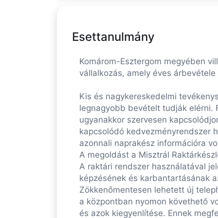
Esettanulmány
Komárom-Esztergom megyében villa
vállalkozás, amely éves árbevétele 
Kis és nagykereskedelmi tevékenysé
legnagyobb bevételt tudják elérni. 
ugyanakkor szervesen kapcsolódjon 
kapcsolódó kedvezményrendszer hat
azonnali naprakész információra vo
A megoldást a Misztrál Raktárkészl
A raktári rendszer használatával je
képzésének és karbantartásának az 
Zökkenőmentesen lehetett új teleph
a központban nyomon követhető vol
és azok kiegyenlítése. Ennek megfel