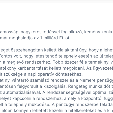
mossági nagykereskedéssel foglalkozó, kemény konkure
már meghaladja az 1 milliárd Ft-ot.
get összehangoltan kellett kialakítani úgy, hogy a lehe
Fontos volt, hogy létesítendő telephely esetén az új tel
a meglévő rendszerhez. Több tízezer féle termék nyilv
ékony karbantartását kellett megoldani. Az ügyvezeté
lt szüksége a napi operatív döntésekhez.
et nyilvántartó számlázó rendszer és a Nemere pénzügy
lentősen felgyorsult a kiszolgálás. Rengeteg munkaidőt 
automatizálásával. A rendszer segítségével optimalizál
elyet kapcsolni a rendszerhez, amely a központtól füg
t a telephely működése. A pénzügyi rendszerbe feladás
elően könnyen lehetett kezelni a hitelkereteket és a ki