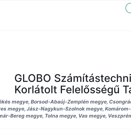
GLOBO Számítástechnik
Korlátolt Felelősségű 
ékés megye, Borsod-Abaúj-Zemplén megye, Csongrád
eves megye, Jász-Nagykun-Szolnok megye, Komárom-
ár-Bereg megye, Tolna megye, Vas megye, Veszprém