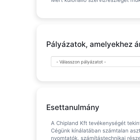
Mert különálló szervizrészleget mű
Pályázatok, amelyekhez ára
Esettanulmány
A Chipland Kft tevékenységét tekin
Cégünk kínálatában számtalan aszta
nyomtatók, számítástechnikai része