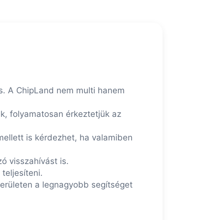
e is. A ChipLand nem multi hanem
ük, folyamatosan érkeztetjük az
mellett is kérdezhet, ha valamiben
ó visszahívást is.
eljesíteni.
 területen a legnagyobb segítséget