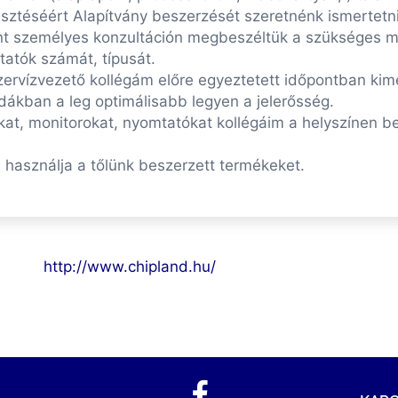
sztéséért Alapítvány beszerzését szeretnénk ismertetni
ént személyes konzultáción megbeszéltük a szükséges
atók számát, típusát.
szervízvezető kollégám előre egyeztetett időpontban kim
dákban a leg optimálisabb legyen a jelerősség.
at, monitorokat, nyomtatókat kollégáim a helyszínen b
használja a tőlünk beszerzett termékeket.
http://www.chipland.hu/