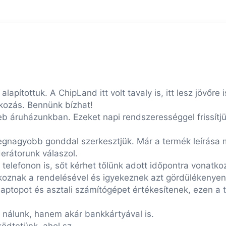
pítottuk. A ChipLand itt volt tavaly is, itt lesz jövőr
lkozás. Bennünk bízhat!
web áruházunkban. Ezeket napi rendszerességgel frissítj
 legnagyobb gonddal szerkesztjük. Már a termék leírása 
erátorunk válaszol.
telefonon is, sőt kérhet tőlünk adott időpontra vonatkoz
oznak a rendelésével és igyekeznek azt gördülékenyen t
 laptopot és asztali számítógépet értékesítenek, ezen a
 nálunk, hanem akár bankkártyával is.