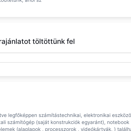
ködtetünk, ahol sz
jánlatot töltöttünk fel
tve legfőképpen számítástechnikai, elektronikai eszközö
li számítógép (saját konstrukciók egyaránt), notebook (
lemek (alaplapok , processzorok , videókártyák, ) talál