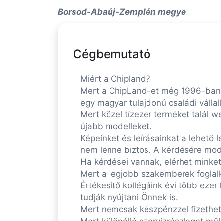
Borsod-Abaúj-Zemplén megye
Cégbemutató
Miért a Chipland?
Mert a ChipLand-et még 1996-ban ala
egy magyar tulajdonú családi válla
Mert közel tízezer terméket talál 
újabb modelleket.
Képeinket és leírásainkat a lehető
nem lenne biztos. A kérdésére mod
Ha kérdései vannak, elérhet minket 
Mert a legjobb szakemberek foglalk
Értékesítő kollégáink évi több ezer
tudják nyújtani Önnek is.
Mert nemcsak készpénzzel fizethet