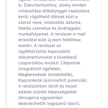
ki. Dokumentumhoz, amely minden
módosítása időbélyeggel naplózásra
kerül, rögzíthető többek közt a
szerző neve, módosítás dátuma,
felelős személye és jóváhagyási
munkafolyamat. A rendszer e-mail
értesítést küld új elem feltöltése
esetén. A rendszer az
ügyféltörzshöz kapcsolódó
dokumentumokat a következő
csoportokba rendezi: Célpontok
(megcélzott ügyfelek),
Megkeresések (érdeklődők),
Kapcsolatok (azonosított potenciál).
A rendszerben tárolt és kezelt
adatok szűrési képességekkel
támogatva egyszerűen
lekérdezhetők (egyszerű riport),