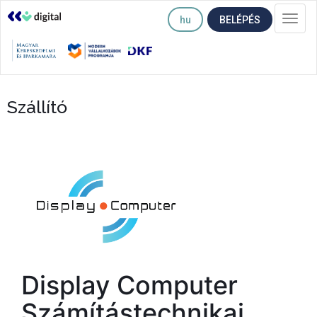
hu
BELÉPÉS
Togg
navi
Szállító
Display Computer
Számítástechnikai