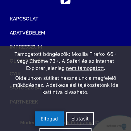
KAPCSOLAT
ADATVÉDELEM
IMPRESSZUM
Támogatott böngészők: Mozilla Firefox 66+
OLDALTÉRKÉP
vagy Chrome 73+. A Safari és az Internet
Explorer jelenleg
nem támogatott
.
GYIK
Oldalunkon sütiket használunk a megfelelő
működéshez. Adatkezelési tájékoztatónk
ide
SAJTÓSZOBA
kattintva olvasható
.
PARTNEREK
Elfogad
Elutasít
Modern Vállalkozások Programja © 2022