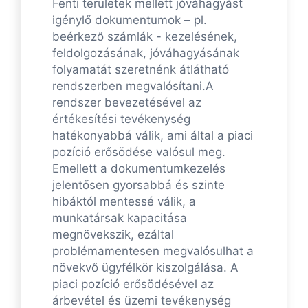
Fenti területek mellett jóváhagyást
igénylő dokumentumok – pl.
beérkező számlák - kezelésének,
feldolgozásának, jóváhagyásának
folyamatát szeretnénk átlátható
rendszerben megvalósítani.A
rendszer bevezetésével az
értékesítési tevékenység
hatékonyabbá válik, ami által a piaci
pozíció erősödése valósul meg.
Emellett a dokumentumkezelés
jelentősen gyorsabbá és szinte
hibáktól mentessé válik, a
munkatársak kapacitása
megnövekszik, ezáltal
problémamentesen megvalósulhat a
növekvő ügyfélkör kiszolgálása. A
piaci pozíció erősödésével az
árbevétel és üzemi tevékenység