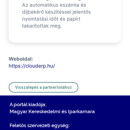
Az automatikus eszámla és
díjbekérő készítéssel jelentős
nyomtatási időt és papírt
takarítottak meg.
Weboldal:
https://clouderp.hu/
Visszalépés a partnerlistához
A portál kiadója:
Magyar Kereskedelmi és Iparkamara
Felelős szervezeti egység: