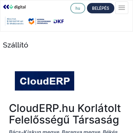
hu
BELÉPÉS
Togg
navi
Szállító
CloudERP.hu Korlátolt
Felelősségű Társaság
Bács-Kiskun megye, Baranya megye, Békés