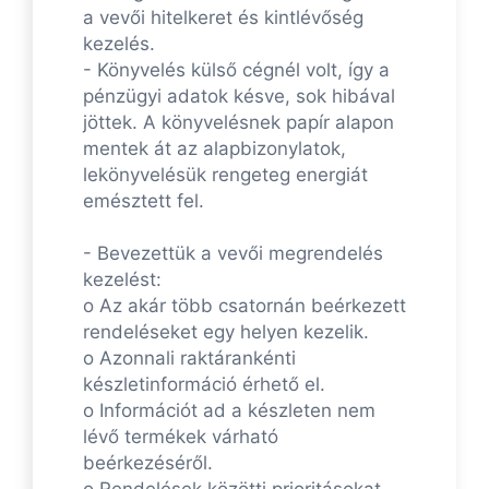
a vevői hitelkeret és kintlévőség
kezelés.
- Könyvelés külső cégnél volt, így a
pénzügyi adatok késve, sok hibával
jöttek. A könyvelésnek papír alapon
mentek át az alapbizonylatok,
lekönyvelésük rengeteg energiát
emésztett fel.
- Bevezettük a vevői megrendelés
kezelést:
o Az akár több csatornán beérkezett
rendeléseket egy helyen kezelik.
o Azonnali raktárankénti
készletinformáció érhető el.
o Információt ad a készleten nem
lévő termékek várható
beérkezéséről.
o Rendelések közötti prioritásokat