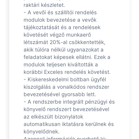
raktári készletet.
- A vevői és szállítói rendelés
modulok bevezetése a vevők
tájékoztatását és a rendelések
követését végző munkaerő
létszámát 20%-al csökkentették,
akik túlóra nélkül ugyanazokat a
feladatokat képesek ellátni. Ezek a
modulok teljesen kiváltották a
korábbi Exceles rendelés követést.
- Kiskereskedelmi boltban ügyfél
kiszolgálás a vonalkódos rendszer
bevezetésével gyorsabb lett.
- A rendszerbe integrált pénzügyi és
könyvelő rendszert bevezetésével
az elkészült bizonylatok
automatikusan iktatásra kerülnek és
könyvelődnek.
Azonnali információk nyerhető ki: