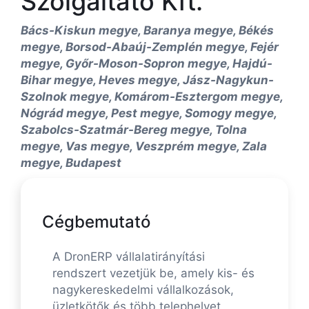
Szolgáltató Kft.
Bács-Kiskun megye, Baranya megye, Békés
megye, Borsod-Abaúj-Zemplén megye, Fejér
megye, Győr-Moson-Sopron megye, Hajdú-
Bihar megye, Heves megye, Jász-Nagykun-
Szolnok megye, Komárom-Esztergom megye,
Nógrád megye, Pest megye, Somogy megye,
Szabolcs-Szatmár-Bereg megye, Tolna
megye, Vas megye, Veszprém megye, Zala
megye, Budapest
Cégbemutató
A DronERP vállalatirányítási
rendszert vezetjük be, amely kis- és
nagykereskedelmi vállalkozások,
üzletkötők és több telephelyet