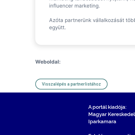
influencer marketing.
Azóta partnerünk vállalkozását tö
együtt.
Weboldal:
Visszalépés a partnerlistához
A portál kiadója:
Magyar Kereskedel
Iparkamara