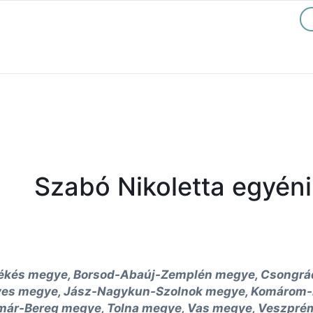
Szabó Nikoletta egyéni
ékés megye, Borsod-Abaúj-Zemplén megye, Csongrád
eves megye, Jász-Nagykun-Szolnok megye, Komárom-
ár-Bereg megye, Tolna megye, Vas megye, Veszprém