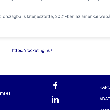
bb országba is kiterjesztette, 2021-ben az amerikai we
https://rocketing.hu/
KAP
mi és
ADA