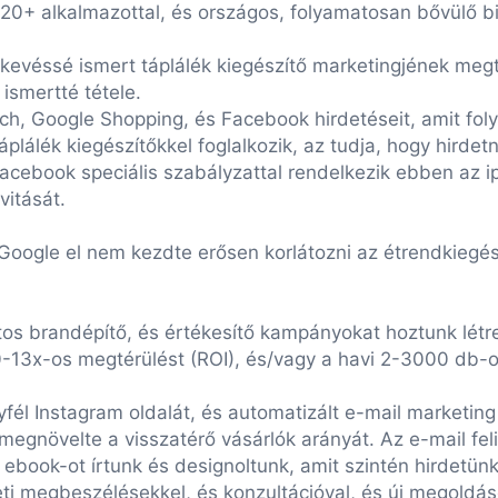
20+ alkalmazottal, és országos, folyamatosan bővülő bi
evéssé ismert táplálék kiegészítő marketingjének megte
ismertté tétele.
rch, Google Shopping, és Facebook hirdetéseit, amit fo
táplálék kiegészítőkkel foglalkozik, az tudja, hogy hirde
Facebook speciális szabályzattal rendelkezik ebben az
vitását.
Google el nem kezdte erősen korlátozni az étrendkiegés
os brandépítő, és értékesítő kampányokat hoztunk létre
10-13x-os megtérülést (ROI), és/vagy a havi 2-3000 db-
yfél Instagram oldalát, és automatizált e-mail marketin
megnövelte a visszatérő vásárlók arányát. Az e-mail fe
 ebook-ot írtunk és designoltunk, amit szintén hirdetün
ti megbeszélésekkel, és konzultációval, és új megoldás