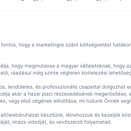
 fontos, hogy a marketingre szánt költségvetést hatékon
élja, hogy megmutassa a magyar vállalatoknak, hogy az
ó, ráadásul még szinte végtelen kivitelezési lehetősége
, lendületes, és professzionális csapattal dolgozhat együ
célja akár a hazai piaci részesedésének megerősítése, e
s, vagy első cégének elindítása, mi tudunk Önnek segít
lt/webáruházat készítünk, létrehozzuk és kezeljük közös
iáját, imázs videóját, és vevőszerző folyamatait.