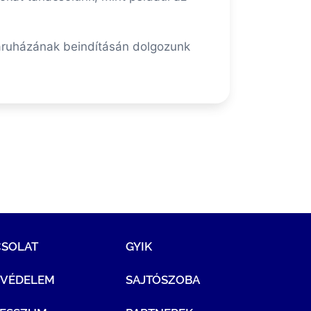
báruházának beindításán dolgozunk
CSOLAT
GYIK
TVÉDELEM
SAJTÓSZOBA