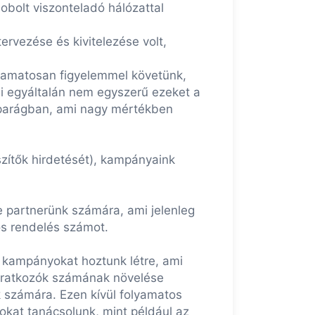
obolt viszonteladó hálózattal
rvezése és kivitelezése volt,
lyamatosan figyelemmel követünk,
tni egyáltalán nem egyszerű ezeket a
 iparágban, ami nagy mértékben
zítők hirdetését), kampányaink
 partnerünk számára, ami jelenleg
os rendelés számot.
g kampányokat hoztunk létre, ami
liratkozók számának növelése
k számára. Ezen kívül folyamatos
okat tanácsolunk, mint például az