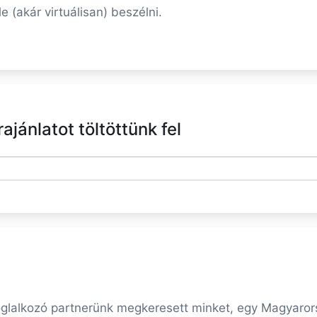
 (akár virtuálisan) beszélni.
jánlatot töltöttünk fel
foglalkozó partnerünk megkeresett minket, egy Magyaror