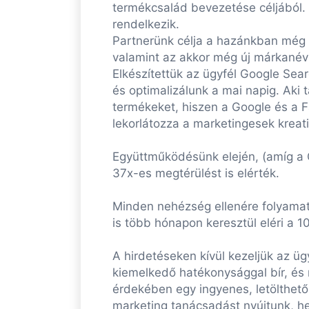
termékcsalád bevezetése céljából. 
rendelkezik.
Partnerünk célja a hazánkban még k
valamint az akkor még új márkanév 
Elkészítettük az ügyfél Google Sea
és optimalizálunk a mai napig. Aki 
termékeket, hiszen a Google és a 
lekorlátozza a marketingesek kreati
Együttműködésünk elején, (amíg a 
37x-es megtérülést is elérték.
Minden nehézség ellenére folyamat
is több hónapon keresztül eléri a 
A hirdetéseken kívül kezeljük az üg
kiemelkedő hatékonysággal bír, és 
érdekében egy ingyenes, letölthető
marketing tanácsadást nyújtunk, he