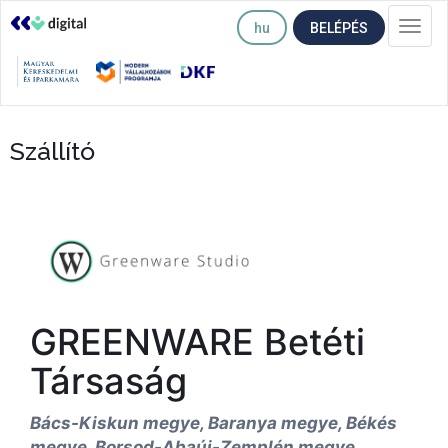
hu
BELÉPÉS
Togg
navi
Szállító
GREENWARE Betéti
Társaság
Bács-Kiskun megye, Baranya megye, Békés
megye, Borsod-Abaúj-Zemplén megye,