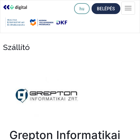
hu
BELÉPÉS
Togg
navi
Szállító
Grepton Informatikai