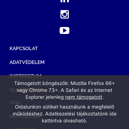
KAPCSOLAT
ADATVÉDELEM
IMPRESSZUM
Támogatott böngészők: Mozilla Firefox 66+
OLDALTÉRKÉP
vagy Chrome 73+. A Safari és az Internet
Explorer jelenleg
nem támogatott
.
GYIK
Oldalunkon sütiket használunk a megfelelő
működéshez. Adatkezelési tájékoztatónk
ide
SAJTÓSZOBA
kattintva olvasható
.