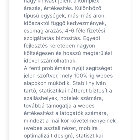
nagy kihívást jelent a komplex
árazás, értékesítés. Különböző
típusú egységek, más-más áron,
időszaktól függő kedvezmények,
csomag árazás, 4-6 féle fizetési
szolgáltatás biztosítás. Egyedi
fejlesztés keretében nagyon
költségesen és hosszú megtérülési
idővel számolhatnak.
A fenti problémára nyújt segítséget
jelen szoftver, mely 100%-ig webes
alapokon működik. Stabil nyilván
tartó, statisztikai hátteret biztosít a
szálláshelyek, hotelek számára,
továbbá támogatja a webes
értékesítést a látogatók számára,
mindezt a mai kor követelményeinek
(webes asztali nézet, mobilra
optimalizált design), statisztikai