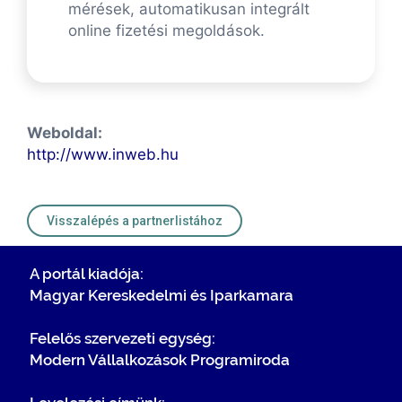
mérések, automatikusan integrált
online fizetési megoldások.
Weboldal:
http://www.inweb.hu
Visszalépés a partnerlistához
A portál kiadója:
Magyar Kereskedelmi és Iparkamara
Felelős szervezeti egység:
Modern Vállalkozások Programiroda