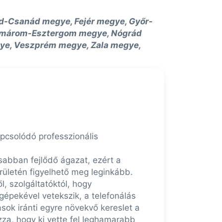
-Csanád megye, Fejér megye, Győr-
omárom-Esztergom megye, Nógrád
ye, Veszprém megye, Zala megye,
apcsolódó professzionális
sabban fejlődő ágazat, ezért a
rületén figyelhető meg leginkább.
l, szolgáltatóktól, hogy
gépekével vetekszik, a telefonálás
sok iránti egyre növekvő kereslet a
zza, hogy ki vette fel leghamarabb