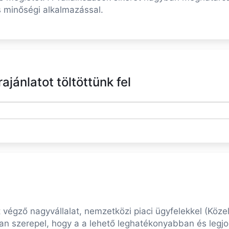
s minőségi alkalmazással.
jánlatot töltöttünk fel
végző nagyvállalat, nemzetközi piaci ügyfelekkel (Köze
ában szerepel, hogy a a lehető leghatékonyabban és legj