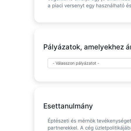
a piaci versenyt egy használható é
Pályázatok, amelyekhez ára
Esettanulmány
Éptészeti és mérnök tevékenységet 
partnerekkel. A cég üzletpolitikáj