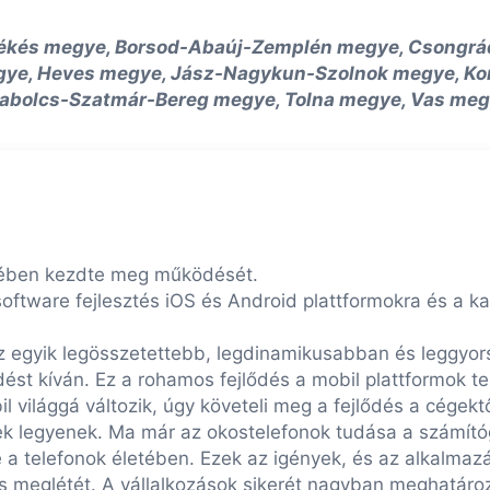
ékés megye, Borsod-Abaúj-Zemplén megye, Csongrád
gye, Heves megye, Jász-Nagykun-Szolnok megye, K
abolcs-Szatmár-Bereg megye, Tolna megye, Vas meg
ében kezdte meg működését.
 software fejlesztés iOS és Android plattformokra és a k
az egyik legösszetettebb, legdinamikusabban és leggyor
ést kíván. Ez a rohamos fejlődés a mobil plattformok te
 világgá változik, úgy követeli meg a fejlődés a cégektő
őek legyenek. Ma már az okostelefonok tudása a számító
 a telefonok életében. Ezek az igények, és az alkalmazá
zás meglétét. A vállalkozások sikerét nagyban meghatáro