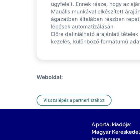
ügyfeleit. Ennek része, hogy az ajá
Mauális munkával elkészített árajá
ágazatban általában részben repeta
lépések automatizálásán
Előre definiálható árajánlati tétele
kezelés, különböző formátumú adate
Weboldal:
Visszalépés a partnerlistához
A portál kiadója:
Magyar Kereskedel
Iparkamara