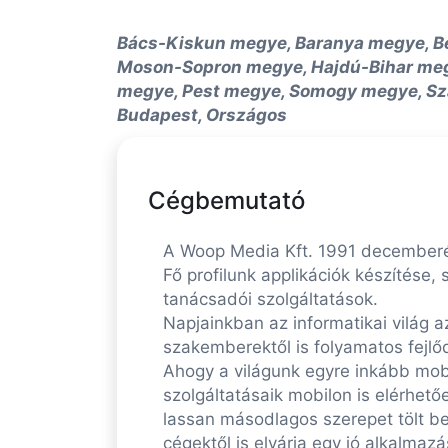
Bács-Kiskun megye, Baranya megye, B
Moson-Sopron megye, Hajdú-Bihar me
megye, Pest megye, Somogy megye, Sz
Budapest, Országos
Cégbemutató
A Woop Media Kft. 1991 december
Fő profilunk applikációk készítése,
tanácsadói szolgáltatások.
Napjainkban az informatikai világ 
szakemberektől is folyamatos fejlőd
Ahogy a világunk egyre inkább mobil
szolgáltatásaik mobilon is elérhet
lassan másodlagos szerepet tölt be
cégektől is elvárja egy jó alkalma