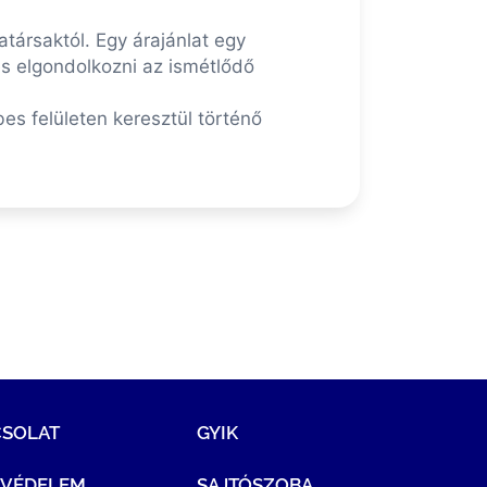
társaktól. Egy árajánlat egy
es elgondolkozni az ismétlődő
bes felületen keresztül történő
CSOLAT
GYIK
TVÉDELEM
SAJTÓSZOBA