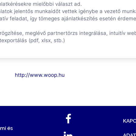
nlatkérésekre mielőbbi választ ad.
nlatok jelentős munkaidőt vettek igénybe a vezető munka
tív feladat, így tömeges ajánlatkészítés esetén érdem
k rögzítése, meglévő partnertörzs integrálása, intuitív we
xportálás (pdf, xlsx, stb.)
http://www.woop.hu
KAP
mi és
ADA