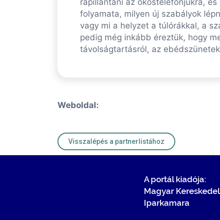
rápillantani az okostelefonjukra, é
folyamata, milyen új szabályok lé
vagy mi a helyzet a túlórákkal, a 
pedig még inkább éreztük, hogy me
távolságtartásról, az ebédszünetek
Weboldal:
Visszalépés a partnerlistához
A portál kiadója:
Magyar Kereskedel
Iparkamara