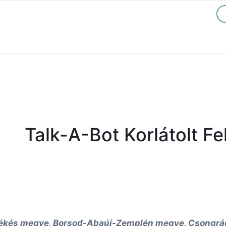
Talk-A-Bot Korlátolt F
ékés megye, Borsod-Abaúj-Zemplén megye, Csongrád