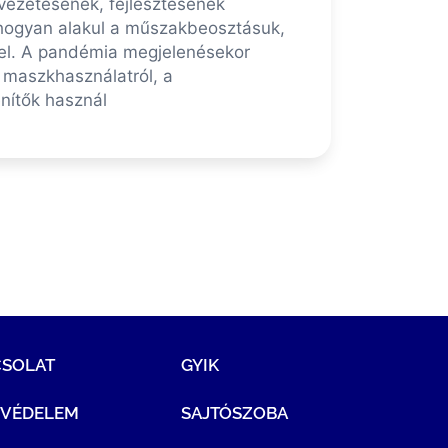
evezetésének, fejlesztésének
 hogyan alakul a műszakbeosztásuk,
kkel. A pandémia megjelenésekor
 maszkhasználatról, a
enítők használ
CSOLAT
GYIK
TVÉDELEM
SAJTÓSZOBA