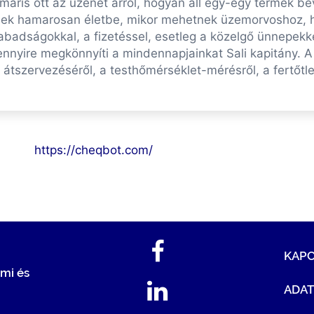
s máris ott az üzenet arról, hogyan áll egy-egy termék b
pnek hamarosan életbe, mikor mehetnek üzemorvoshoz,
szabadságokkal, a fizetéssel, esetleg a közelgő ünnepe
nnyire megkönnyíti a mindennapjainkat Sali kapitány. A
 átszervezéséről, a testhőmérséklet-mérésről, a fertőtl
https://cheqbot.com/
KAP
mi és
ADA