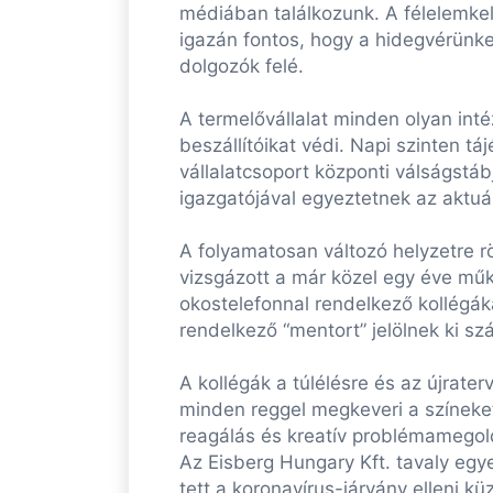
médiában találkozunk. A félelemkel
igazán fontos, hogy a hidegvérünk
dolgozók felé.
A termelővállalat minden olyan inté
beszállítóikat védi. Napi szinten t
vállalatcsoport központi válságstá
igazgatójával egyeztetnek az aktuál
A folyamatosan változó helyzetre r
vizsgázott a már közel egy éve műkö
okostelefonnal rendelkező kollégáka
rendelkező “mentort” jelölnek ki s
A kollégák a túlélésre és az újrat
minden reggel megkeveri a színeket
reagálás és kreatív problémamegold
Az Eisberg Hungary Kft. tavaly egy
tett a koronavírus-járvány elleni k