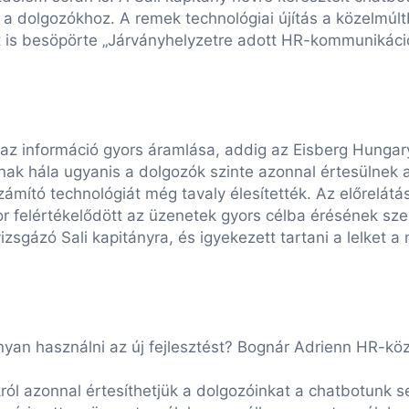
 a dolgozókhoz. A remek technológiai újítás a közelmúl
s besöpörte „Járványhelyzetre adott HR-kommunikáció
az információ gyors áramlása, addig az Eisberg Hungary 
ynak hála ugyanis a dolgozók szinte azonnal értesülnek 
ító technológiát még tavaly élesítették. Az előrelátás 
or felértékelődött az üzenetek gyors célba érésének sze
izsgázó Sali kapitányra, és igyekezett tartani a lelket a
yan használni az új fejlesztést? Bognár Adrienn HR-köz
ról azonnal értesíthetjük a dolgozóinkat a chatbotunk se