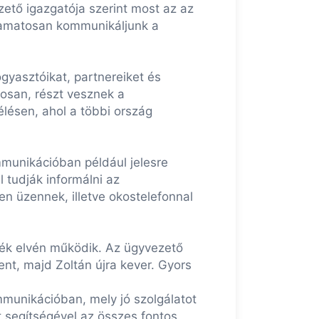
zető igazgatója szerint most az az
yamatosan kommunikáljunk a
ogyasztóikat, partnereiket és
tosan, részt vesznek a
lésen, ahol a többi ország
mmunikációban például jelesre
 tudják informálni az
en üzennek, illetve okostelefonnal
áték elvén működik. Az ügyvezető
nt, majd Zoltán újra kever. Gyors
mmunikációban, mely jó szolgálatot
ot segítségével az összes fontos