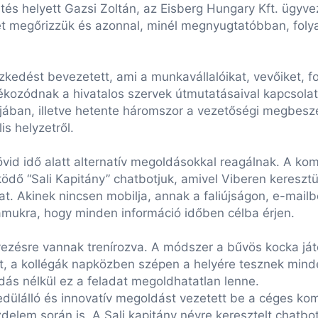
tés helyett Gazsi Zoltán, az Eisberg Hungary Kft. ügyve
et megőrizzük és azonnal, minél megnyugtatóbban, fol
zkedést bevezetett, ami a munkavállalóikat, vevőiket, f
ájékozódnak a hivatalos szervek útmutatásaival kapcsola
bjában, illetve hetente háromszor a vezetőségi megbeszé
is helyzetről.
övid idő alatt alternatív megoldásokkal reagálnak. A ko
dő “Sali Kapitány” chatbotjuk, amivel Viberen keresztül
t. Akinek nincsen mobilja, annak a faliújságon, e-mailb
zámukra, hogy minden információ időben célba érjen.
ervezésre vannak trenírozva. A módszer a bűvös kocka j
, a kollégák napközben szépen a helyére tesznek minde
ás nélkül ez a feladat megoldhatatlan lenne.
edülálló és innovatív megoldást vezetett be a céges ko
üzdelem során is. A Sali kapitány névre keresztelt chatb