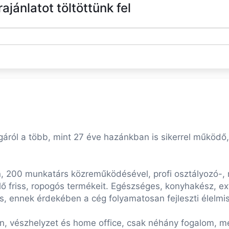
jánlatot töltöttünk fel
gáról a több, mint 27 éve hazánkban is sikerrel működő
 200 munkatárs közreműködésével, profi osztályozó-, 
lő friss, ropogós termékeit. Egészséges, konyhakész, ext
s, ennek érdekében a cég folyamatosan fejleszti élelmis
én, vészhelyzet és home office, csak néhány fogalom, me