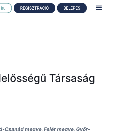
hu
REGISZTRÁCIÓ
BELÉPÉS
elelősségű Társaság
-Csanád megye, Fejér megye, Győr-