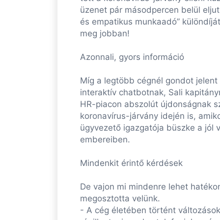
üzenet pár másodpercen belül eljut
és empatikus munkaadó” különdíját i
meg jobban!
Azonnali, gyors információ
Míg a legtöbb cégnél gondot jelent 
interaktív chatbotnak, Sali kapitán
HR-piacon abszolút újdonságnak szám
koronavírus-járvány idején is, amik
ügyvezető igazgatója büszke a jól v
embereiben.
Mindenkit érintő kérdések
De vajon mi mindenre lehet hatékon
megosztotta velünk.
- A cég életében történt változások