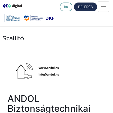
hu
BELÉPÉS
Togg
navi
Szállító
ANDOL
Biztonságtechnikai