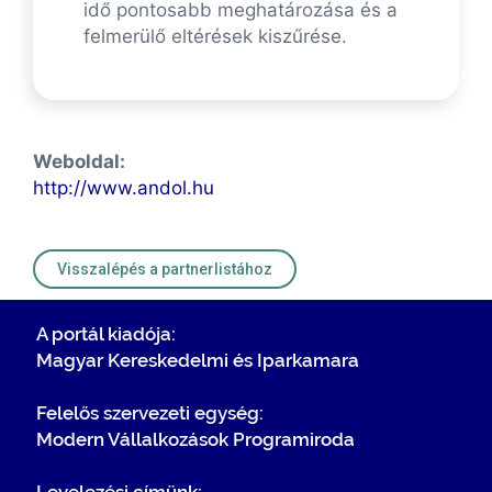
idő pontosabb meghatározása és a
felmerülő eltérések kiszűrése.
Weboldal:
http://www.andol.hu
Visszalépés a partnerlistához
A portál kiadója:
Magyar Kereskedelmi és Iparkamara
Felelős szervezeti egység:
Modern Vállalkozások Programiroda