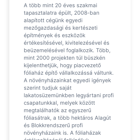
A több mint 20 éves szakmai
tapasztalatra épült, 2008-ban
alapított cégünk egyedi
mezőgazdasági és kertészeti
építmények és eszközök
értékesítésével, kivitelezésével és
beüzemelésével foglalkozik. Több,
mint 2000 projekten túl büszkén
kijelenthetjük, hogy piacvezető
fóliaház építő vállalkozássá váltunk.
A növényházainkat egyedi igények
szerint tudjuk saját
lakatosüzemünkben legyártani profi
csapatunkkal, melyek között
megtalálhatók az egyszerű
fóliasátrak, a több hektáros Alagút
és Blokkrendszerű profi
növényházaink is. A fóliaházak