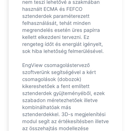
nem teszi lehetővé a szakmában
használt ECMA és FEFCO
sztenderdek paraméterezett
felhasználását, tehát minden
megrendelés esetén üres papírra
kellett elkezdeni tervezni. Ez
rengeteg ídőt és energiát igényelt,
sok hiba lehetőség felmerülésével.
EngView csomagolástervező
szoftverünk segítségével a kért
csomagolások (dobozok)
kikereshetőek a fent említett
sztenderdek gyüjteményéből, ezek
szabadon méretezhetőek illetve
kombinálhatóak más
sztenderdekkel. 3D-s megjelenítési
modul segít az értékesítésben illetve
az összehajtás modellezése