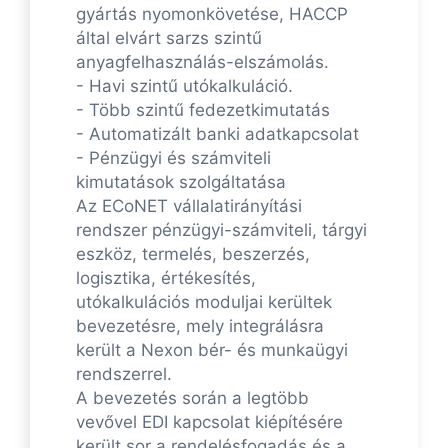
gyártás nyomonkövetése, HACCP
által elvárt sarzs szintű
anyagfelhasználás-elszámolás.
- Havi szintű utókalkuláció.
- Több szintű fedezetkimutatás
- Automatizált banki adatkapcsolat
- Pénzügyi és számviteli
kimutatások szolgáltatása
Az ECoNET vállalatirányítási
rendszer pénzügyi-számviteli, tárgyi
eszköz, termelés, beszerzés,
logisztika, értékesítés,
utókalkulációs moduljai kerültek
bevezetésre, mely integrálásra
került a Nexon bér- és munkaügyi
rendszerrel.
A bevezetés során a legtöbb
vevővel EDI kapcsolat kiépítésére
került sor a rendelésfogadás és a