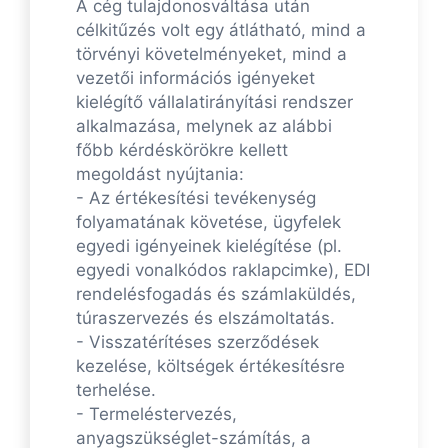
A cég tulajdonosváltása után
célkitűzés volt egy átlátható, mind a
törvényi követelményeket, mind a
vezetői információs igényeket
kielégítő vállalatirányítási rendszer
alkalmazása, melynek az alábbi
főbb kérdéskörökre kellett
megoldást nyújtania:
- Az értékesítési tevékenység
folyamatának követése, ügyfelek
egyedi igényeinek kielégítése (pl.
egyedi vonalkódos raklapcimke), EDI
rendelésfogadás és számlaküldés,
túraszervezés és elszámoltatás.
- Visszatérítéses szerződések
kezelése, költségek értékesítésre
terhelése.
- Termeléstervezés,
anyagszükséglet-számítás, a