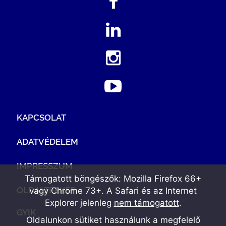
KAPCSOLAT
ADATVÉDELEM
IMPRESSZUM
Támogatott böngészők: Mozilla Firefox 66+
OLDALTÉRKÉP
vagy Chrome 73+. A Safari és az Internet
Explorer jelenleg
nem támogatott
.
GYIK
Oldalunkon sütiket használunk a megfelelő