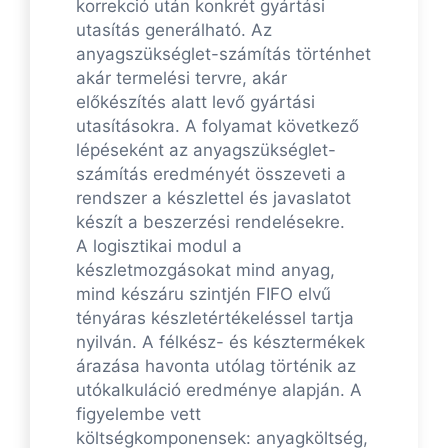
korrekció után konkrét gyártási
utasítás generálható. Az
anyagszükséglet-számítás történhet
akár termelési tervre, akár
előkészítés alatt levő gyártási
utasításokra. A folyamat következő
lépéseként az anyagszükséglet-
számítás eredményét összeveti a
rendszer a készlettel és javaslatot
készít a beszerzési rendelésekre.
A logisztikai modul a
készletmozgásokat mind anyag,
mind készáru szintjén FIFO elvű
tényáras készletértékeléssel tartja
nyilván. A félkész- és késztermékek
árazása havonta utólag történik az
utókalkuláció eredménye alapján. A
figyelembe vett
költségkomponensek: anyagköltség,