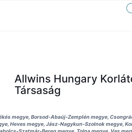
Allwins Hungary Korlát
Társaság
ékés megye, Borsod-Abaúj-Zemplén megye, Csongrád
gye, Heves megye, Jász-Nagykun-Szolnok megye, K
abolcs-Szatmár-Bereg megye, Tolna megye, Vas meg