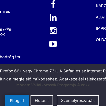
KAP
mi és
ADA
egység:
IMP
sok
OLDA
badság tér
irefox 66+ vagy Chrome 73+. A Safari és az Internet Ex
álunk a megfelelő működéshez. Adatkezelési tájékoztat
Modern Vállalkozások Programja © 2022
Elfogad
Elutasít
Személyreszabás