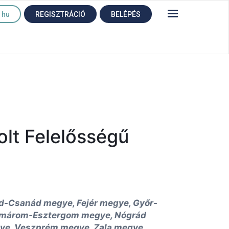
hu
REGISZTRÁCIÓ
BELÉPÉS
olt Felelősségű
-Csanád megye, Fejér megye, Győr-
omárom-Esztergom megye, Nógrád
ye, Veszprém megye, Zala megye,