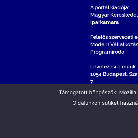
A portál kiadója:
Magyar Kereskedel
Iparkamara
Felelős szervezeti 
Modern Vállalkozá
Programiroda
Levelezési címünk:
1054 Budapest, Sza
7.
Támogatott böngészők: Mozilla F
Oldalunkon sütiket haszn