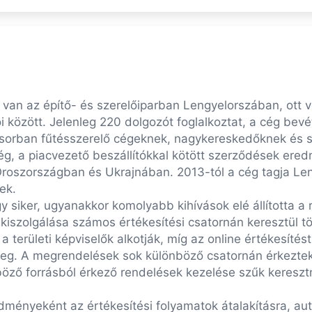
van az építő- és szerelőiparban Lengyelorszában, ott vez
i között. Jelenleg 220 dolgozót foglalkoztat, a cég bevét
ősorban fűtésszerelő cégeknek, nagykereskedőknek és s
g, a piacvezető beszállítókkal kötött szerződések ere
roszországban és Ukrajnában. 2013-tól a cég tagja Le
ek.
y siker, ugyanakkor komolyabb kihívások elé állította a
kiszolgálása számos értékesítési csatornán keresztül tör
 a területi képviselők alkotják, míg az online értékesíté
meg. A megrendelések sok különböző csatornán érkeztek
böző forrásból érkező rendelések kezelése szűk kereszt
ényeként az értékesítési folyamatok átalakításra, aut