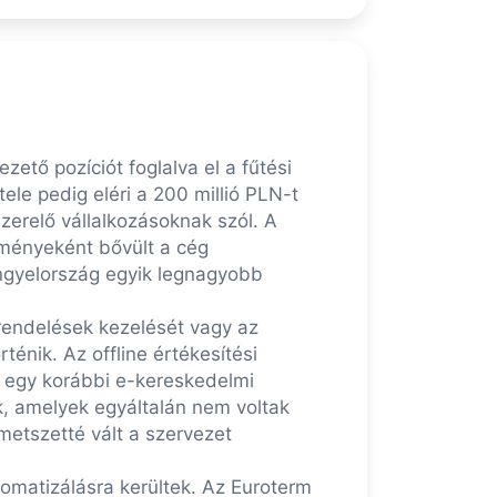
ető pozíciót foglalva el a fűtési
ele pedig eléri a 200 millió PLN-t
zerelő vállalkozásoknak szól. A
dményeként bővült a cég
ngyelország egyik legnagyobb
 rendelések kezelését vagy az
ténik. Az offline értékesítési
st egy korábbi e-kereskedelmi
, amelyek egyáltalán nem voltak
metszetté vált a szervezet
omatizálásra kerültek. Az Euroterm