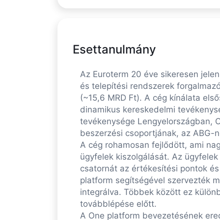
Esettanulmány
Az Euroterm 20 éve sikeresen jelen 
és telepítési rendszerek forgalmazó
(~15,6 MRD Ft). A cég kínálata els
dinamikus kereskedelmi tevékenysé
tevékenysége Lengyelországban, O
beszerzési csoportjának, az ABG-n
A cég rohamosan fejlődött, ami nag
ügyfelek kiszolgálását. Az ügyfelek 
csatornát az értékesítési pontok és
platform segítségével szervezték 
integrálva. Többek között ez külön
továbblépése előtt.
A One platform bevezetésének eredm