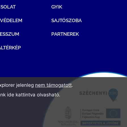
CSOLAT
GYIK
TVÉDELEM
SAJTÓSZOBA
RESSZUM
PARTNEREK
LTÉRKÉP
plorer jelenleg
nem támogatott
.
ónk
ide kattintva olvasható
.