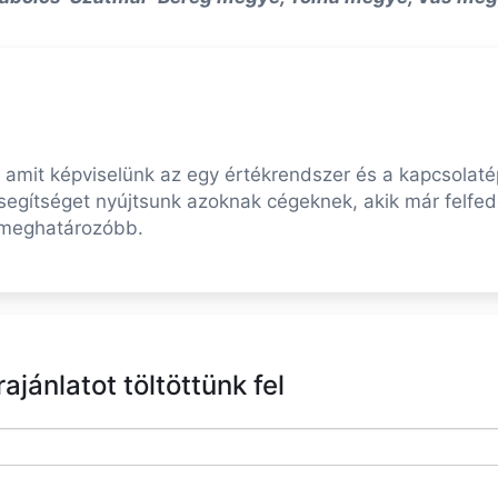
mit képviselünk az egy értékrendszer és a kapcsolatép
 segítséget nyújtsunk azoknak cégeknek, akik már felf
gmeghatározóbb.
jánlatot töltöttünk fel