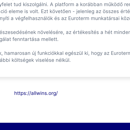
felet tud kiszolgálni. A platform a korábban működő re
ció eleme is volt. Ezt követően - jelenleg az összes ért
nnyíti a végfelhasználók és az Euroterm munkatársai köz
i részesedésének növelésére, az értékesítés a hét minde
álat fenntartása mellett.
k, hamarosan új funkciókkal egészül ki, hogy az Euroterm
ábbi költségek viselése nélkül.
https://allwins.org/