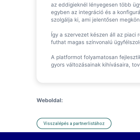
az eddigieknél lényegesen több ügy
egyben az integráció és a konfigurá
szolgálja ki, ami jelentősen megkö
Így a szervezet készen áll az piac
futhat magas színvonalú ügyfélszolg
A platformot folyamatosan fejleszti
gyors változásainak kihívásaira, tov
Weboldal:
Visszalépés a partnerlistához