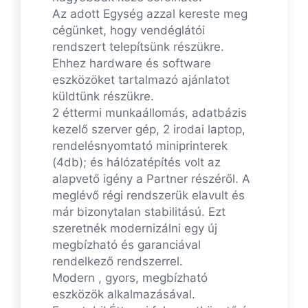
Az adott Egység azzal kereste meg
cégünket, hogy vendéglátói
rendszert telepítsünk részükre.
Ehhez hardware és software
eszközöket tartalmazó ajánlatot
küldtünk részükre.
2 éttermi munkaállomás, adatbázis
kezelő szerver gép, 2 irodai laptop,
rendelésnyomtató miniprinterek
(4db); és hálózatépítés volt az
alapvető igény a Partner részéről. A
meglévő régi rendszerük elavult és
már bizonytalan stabilitású. Ezt
szeretnék modernizálni egy új
megbízható és garanciával
rendelkező rendszerrel.
Modern , gyors, megbízható
eszközök alkalmazásával.