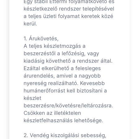
Egy stabil Éttermi folyamatkövető és
készletkezelő rendszer telepítésével
a teljes üzleti folyamat keretek közé
kerül.
1. Árukövetés,
A teljes készletmozgás a
beszerzéstől a lefőzésig, vagy
kiadásig követhető a rendszer által.
Ezáltal elkerülhető a felesleges
árurendelés, amivel a nagyobb
nyereség realizálható. Kevesebb
humánerőforrást kell biztosítani a
készlet
beszerzésre/követésre/leltározásra.
Csökken az illetéktelen
készletfelhasználás lehetősége.
2. Vendég kiszolgálási sebesség,