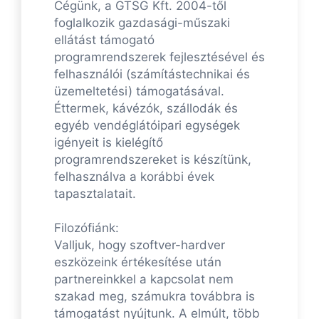
Cégünk, a GTSG Kft. 2004-től
foglalkozik gazdasági-műszaki
ellátást támogató
programrendszerek fejlesztésével és
felhasználói (számítástechnikai és
üzemeltetési) támogatásával.
Éttermek, kávézók, szállodák és
egyéb vendéglátóipari egységek
igényeit is kielégítő
programrendszereket is készítünk,
felhasználva a korábbi évek
tapasztalatait.
Filozófiánk:
Valljuk, hogy szoftver-hardver
eszközeink értékesítése után
partnereinkkel a kapcsolat nem
szakad meg, számukra továbbra is
támogatást nyújtunk. A elmúlt, több