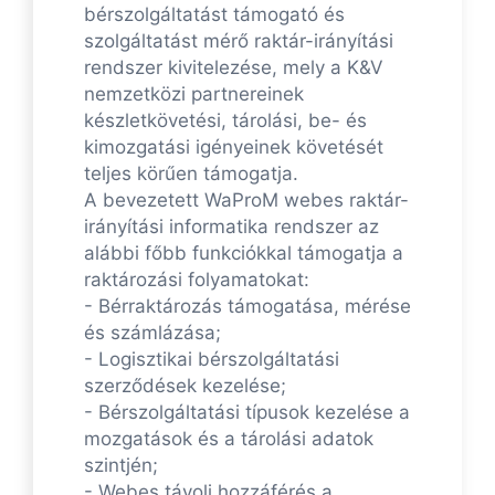
bérszolgáltatást támogató és
szolgáltatást mérő raktár-irányítási
rendszer kivitelezése, mely a K&V
nemzetközi partnereinek
készletkövetési, tárolási, be- és
kimozgatási igényeinek követését
teljes körűen támogatja.
A bevezetett WaProM webes raktár-
irányítási informatika rendszer az
alábbi főbb funkciókkal támogatja a
raktározási folyamatokat:
- Bérraktározás támogatása, mérése
és számlázása;
- Logisztikai bérszolgáltatási
szerződések kezelése;
- Bérszolgáltatási típusok kezelése a
mozgatások és a tárolási adatok
szintjén;
- Webes távoli hozzáférés a