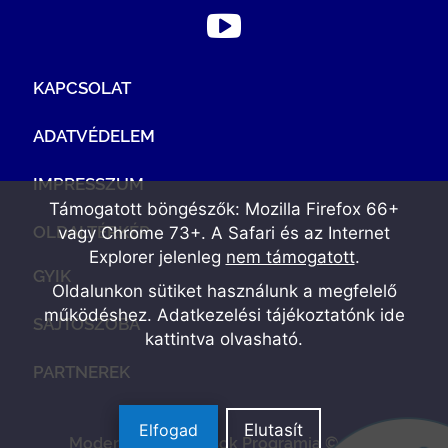
KAPCSOLAT
ADATVÉDELEM
IMPRESSZUM
Támogatott böngészők: Mozilla Firefox 66+
OLDALTÉRKÉP
vagy Chrome 73+. A Safari és az Internet
Explorer jelenleg
nem támogatott
.
GYIK
Oldalunkon sütiket használunk a megfelelő
működéshez. Adatkezelési tájékoztatónk
ide
SAJTÓSZOBA
kattintva olvasható
.
PARTNEREK
Elfogad
Elutasít
Modern Vállalkozások Programja © 2022