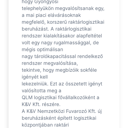
hogy Gyöngyösi
telephelyükön megvalósítsanak egy,
a mai piaci elávárásoknak
megfelelő, korszerű raktárlogisztikai
beruházást. A raktárlogisztikai
rendszer kialakításakor alapfeltétel
volt egy nagy rugalmassággal, de
mégis optimálisan
nagy tárolókapacitással rendelkező
rendszer megvalósítása,
tekintve, hogy megbízóik sokféle
igényét kell
lekezelniük. Ezt az összetett igényt
valósította meg a
QLM logisztikai fővállalkozóként a
K&V Kft. részére.
A K&V Nemzetközi Fuvarozó Kft. új
beruházásként épített logisztikai
központjában raktári