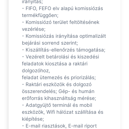
irányítás;
- FIFO, FEFO elv alapú komissiózás
termékfüggően;
- Komissiózó terület feltöltésének
vezérlése;
- Komissiózás irányítása optimalizált
bejárási sorrend szerint;
- Kiszállítás-ellenőrzés támogatása;
- Vezérelt betárolási és kiszedési
feladatok kiosztása a raktári
dolgozóhoz,
feladat ütemezés és priorizálás;
- Raktári eszközök és dolgozó
összerendelés; Gép- és humán
erőforrás kihasználtság mérése;
- Adatgyüjtő terminál és mobil
eszközök, Wifi hálózat szállítása és
kiépítése;
- E-mail riasztások, E-mail riport