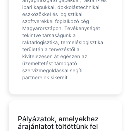
anyagmozgató gépekkel, raktári- és
ipari kapukkal, dokkolástechnikai
eszközökkel és logisztikai
szoftverekkel foglalkozó cég
Magyarországon. Tevékenységét
tekintve társaságunk a
raktárlogisztika, termeléslogisztika
területén a tervezéstől a
kivitelezésen át egészen az
üzemeltetést támogató
szervizmegoldással segíti
partnereink sikereit.
Pályázatok, amelyekhez
árajánlatot töltöttünk fel