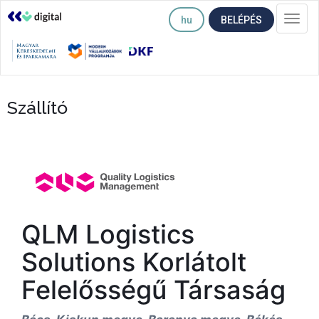
hu
BELÉPÉS
Togg
navi
Szállító
QLM Logistics
Solutions Korlátolt
Felelősségű Társaság