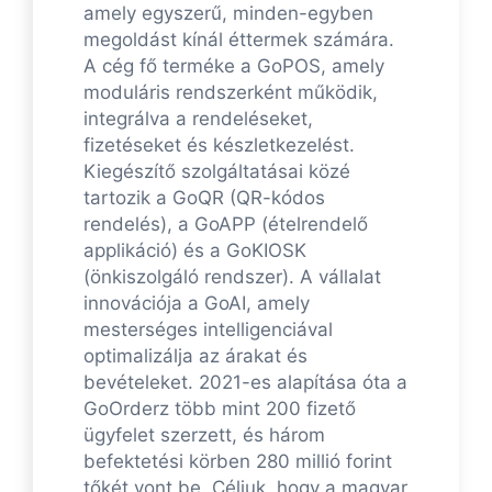
amely egyszerű, minden-egyben
megoldást kínál éttermek számára.
A cég fő terméke a GoPOS, amely
moduláris rendszerként működik,
integrálva a rendeléseket,
fizetéseket és készletkezelést.
Kiegészítő szolgáltatásai közé
tartozik a GoQR (QR-kódos
rendelés), a GoAPP (ételrendelő
applikáció) és a GoKIOSK
(önkiszolgáló rendszer). A vállalat
innovációja a GoAI, amely
mesterséges intelligenciával
optimalizálja az árakat és
bevételeket. 2021-es alapítása óta a
GoOrderz több mint 200 fizető
ügyfelet szerzett, és három
befektetési körben 280 millió forint
tőkét vont be. Céljuk, hogy a magyar