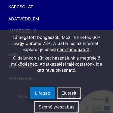
KAPCSOLAT
ADATVÉDELEM
IMPRESSZUM
Támogatott böngészők: Mozilla Firefox 66+
OLDALTÉRKÉP
vagy Chrome 73+. A Safari és az Internet
Explorer jelenleg
nem támogatott
.
GYIK
Oldalunkon sütiket használunk a megfelelő
működéshez. Adatkezelési tájékoztatónk
ide
SAJTÓSZOBA
kattintva olvasható
.
PARTNEREK
Elfogad
Elutasít
Modern Vállalkozások Programja © 2022
Személyreszabás