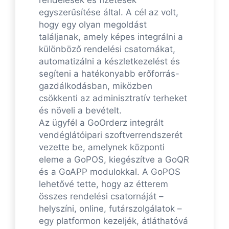
rendelések és fizetések
egyszerűsítése által. A cél az volt,
hogy egy olyan megoldást
találjanak, amely képes integrálni a
különböző rendelési csatornákat,
automatizálni a készletkezelést és
segíteni a hatékonyabb erőforrás-
gazdálkodásban, miközben
csökkenti az adminisztratív terheket
és növeli a bevételt.
Az ügyfél a GoOrderz integrált
vendéglátóipari szoftverrendszerét
vezette be, amelynek központi
eleme a GoPOS, kiegészítve a GoQR
és a GoAPP modulokkal. A GoPOS
lehetővé tette, hogy az étterem
összes rendelési csatornáját –
helyszíni, online, futárszolgálatok –
egy platformon kezeljék, átláthatóvá