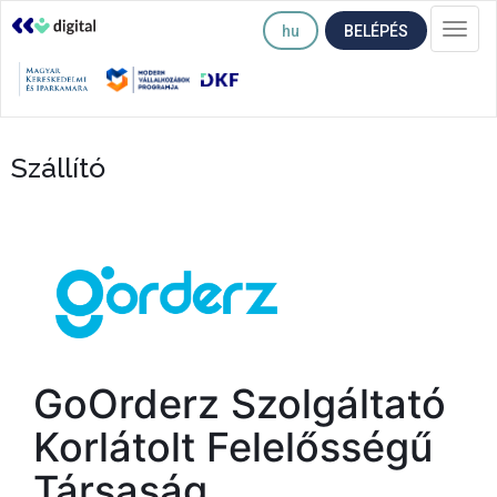
hu
BELÉPÉS
Togg
navi
Szállító
GoOrderz Szolgáltató
Korlátolt Felelősségű
Társaság