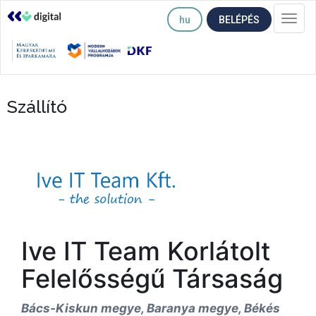
hu
BELÉPÉS
Togg
navi
Szállító
Ive IT Team Korlátolt
Felelősségű Társaság
Bács-Kiskun megye, Baranya megye, Békés