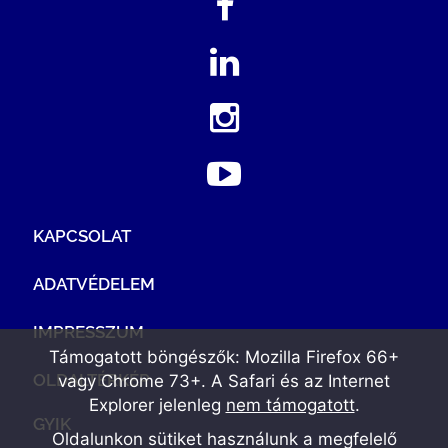
KAPCSOLAT
ADATVÉDELEM
IMPRESSZUM
Támogatott böngészők: Mozilla Firefox 66+
OLDALTÉRKÉP
vagy Chrome 73+. A Safari és az Internet
Explorer jelenleg
nem támogatott
.
GYIK
Oldalunkon sütiket használunk a megfelelő