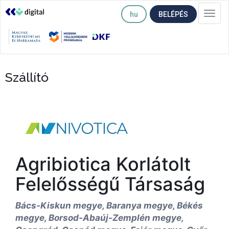
hu
BELÉPÉS
Togg
navi
Szállító
Agribiotica Korlátolt
Felelősségű Társaság
Bács-Kiskun megye, Baranya megye, Békés
megye, Borsod-Abaúj-Zemplén megye,