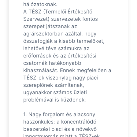
hálózatoknak.
A TÉSZ (Termelői Értékesítő
Szervezet) szervezetek fontos
szerepet játszanak az
agrárszektorban azáltal, hogy
összefogják a kisebb termelőket,
lehetővé téve számukra az
erőforrások és az értékesítési
csatornák hatékonyabb
kihasználását. Ennek megfelelően a
TÉSZ-ek viszonylag nagy piaci
szereplőnek számítanak,
ugyanakkor számos üzleti
problémával is küzdenek:
1. Nagy forgalom és alacsony
haszonkulcs: a koncentrálódó
beszerzési piaci és a növekvő
importnyomás miatt a TÉSZ-ek