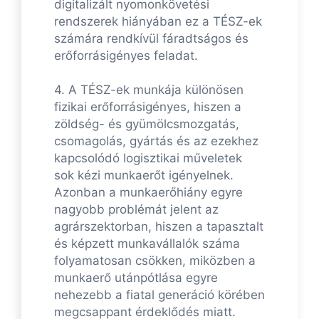
digitalizált nyomonkövetési
rendszerek hiányában ez a TÉSZ-ek
számára rendkívül fáradtságos és
erőforrásigényes feladat.
4. A TÉSZ-ek munkája különösen
fizikai erőforrásigényes, hiszen a
zöldség- és gyümölcsmozgatás,
csomagolás, gyártás és az ezekhez
kapcsolódó logisztikai műveletek
sok kézi munkaerőt igényelnek.
Azonban a munkaerőhiány egyre
nagyobb problémát jelent az
agrárszektorban, hiszen a tapasztalt
és képzett munkavállalók száma
folyamatosan csökken, miközben a
munkaerő utánpótlása egyre
nehezebb a fiatal generáció körében
megcsappant érdeklődés miatt.