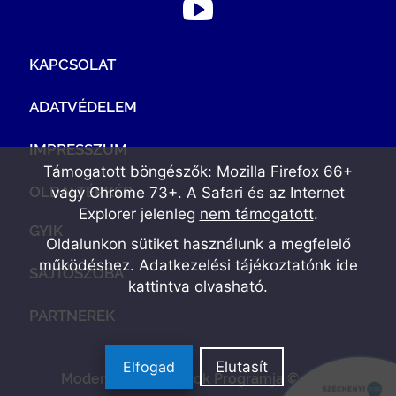
KAPCSOLAT
ADATVÉDELEM
IMPRESSZUM
Támogatott böngészők: Mozilla Firefox 66+
OLDALTÉRKÉP
vagy Chrome 73+. A Safari és az Internet
Explorer jelenleg
nem támogatott
.
GYIK
Oldalunkon sütiket használunk a megfelelő
működéshez. Adatkezelési tájékoztatónk
ide
SAJTÓSZOBA
kattintva olvasható
.
PARTNEREK
Elfogad
Elutasít
Modern Vállalkozások Programja © 2022