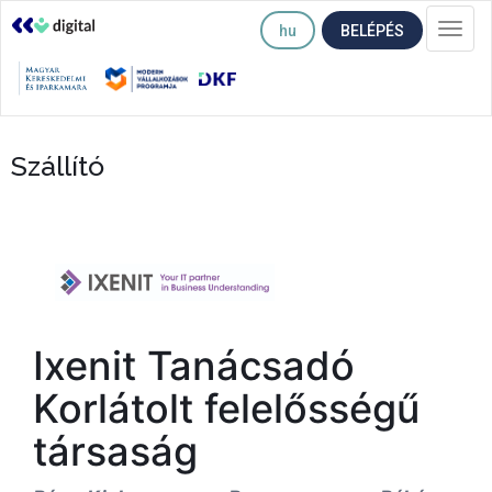
hu
BELÉPÉS
Togg
navi
Szállító
Ixenit Tanácsadó
Korlátolt felelősségű
társaság