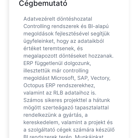
Cégbemutató
Adatvezérelt döntéshozatal
Controlling rendszerek és BI-alapú
megoldások fejlesztésével segítjük
ügyfeleinket, hogy az adataikból
értéket teremtsenek, és
megalapozott döntéseket hozzanak.
ERP függetlenül dolgozunk,
illesztettük már controlling
megoldást Microsoft, SAP, Vectory,
Octopus ERP rendszerekhez,
valamint az RLB adataihoz is.
Számos sikeres projekttel a hátunk
mögött szerteágazó tapasztalattal
rendelkezünk a gyártás, a
kereskedelem, valamint a projekt és
a szolgáltató cégek számára készülő
BI rendszerek terén. Munkáinkat