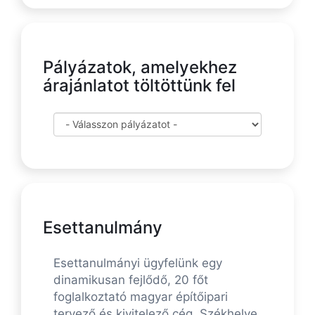
Pályázatok, amelyekhez
árajánlatot töltöttünk fel
Esettanulmány
Esettanulmányi ügyfelünk egy
dinamikusan fejlődő, 20 főt
foglalkoztató magyar építőipari
tervező és kivitelező cég. Székhelye