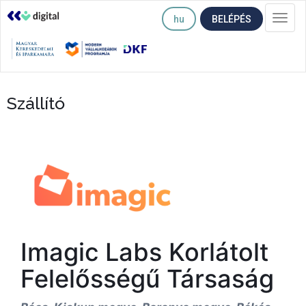
hu
BELÉPÉS
Togg
navi
Szállító
Imagic Labs Korlátolt
Felelősségű Társaság