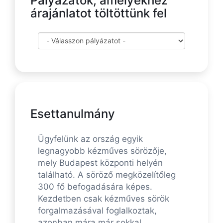
Pályázatok, amelyekhez
árajánlatot töltöttünk fel
Esettanulmány
Ügyfelünk az ország egyik
legnagyobb kézműves sörözője,
mely Budapest központi helyén
található. A söröző megközelítőleg
300 fő befogadására képes.
Kezdetben csak kézműves sörök
forgalmazásával foglalkoztak,
azonban mára már sokkal