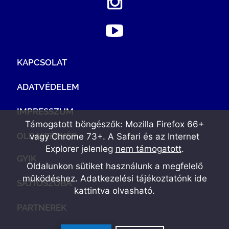
KAPCSOLAT
ADATVÉDELEM
IMPRESSZUM
Támogatott böngészők: Mozilla Firefox 66+
OLDALTÉRKÉP
vagy Chrome 73+. A Safari és az Internet
Explorer jelenleg
nem támogatott
.
GYIK
Oldalunkon sütiket használunk a megfelelő
működéshez. Adatkezelési tájékoztatónk
ide
SAJTÓSZOBA
kattintva olvasható
.
PARTNEREK