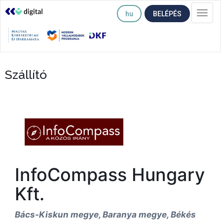
hu
BELÉPÉS
Togg
navi
Szállító
InfoCompass Hungary
Kft.
Bács-Kiskun megye, Baranya megye, Békés