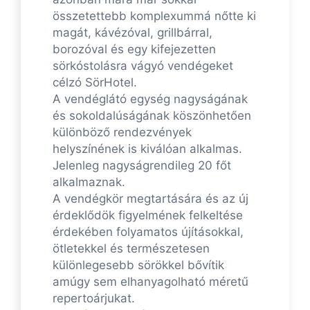
összetettebb komplexummá nőtte ki
magát, kávézóval, grillbárral,
borozóval és egy kifejezetten
sörkóstolásra vágyó vendégeket
célzó SörHotel.
A vendéglátó egység nagyságának
és sokoldalúságának köszönhetően
különböző rendezvények
helyszínének is kiválóan alkalmas.
Jelenleg nagyságrendileg 20 főt
alkalmaznak.
A vendégkör megtartására és az új
érdeklődök figyelmének felkeltése
érdekében folyamatos újításokkal,
ötletekkel és természetesen
különlegesebb sörökkel bővítik
amúgy sem elhanyagolható méretű
repertoárjukat.