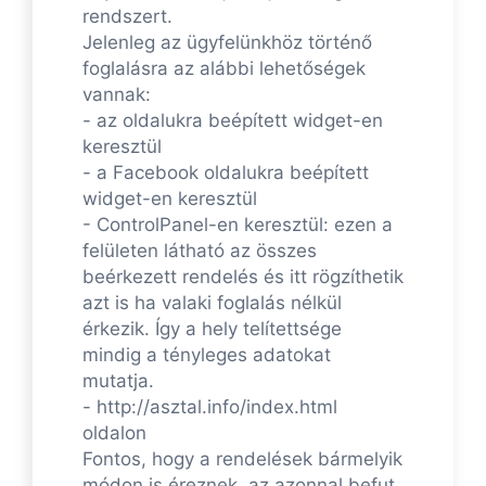
rendszert.
Jelenleg az ügyfelünkhöz történő
foglalásra az alábbi lehetőségek
vannak:
- az oldalukra beépített widget-en
keresztül
- a Facebook oldalukra beépített
widget-en keresztül
- ControlPanel-en keresztül: ezen a
felületen látható az összes
beérkezett rendelés és itt rögzíthetik
azt is ha valaki foglalás nélkül
érkezik. Így a hely telítettsége
mindig a tényleges adatokat
mutatja.
- http://asztal.info/index.html
oldalon
Fontos, hogy a rendelések bármelyik
módon is éreznek, az azonnal befut