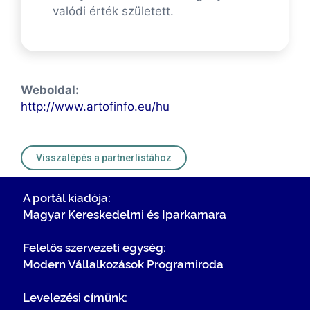
valódi érték született.
Weboldal:
http://www.artofinfo.eu/hu
Visszalépés a partnerlistához
A portál kiadója:
Magyar Kereskedelmi és Iparkamara
Felelős szervezeti egység:
Modern Vállalkozások Programiroda
Levelezési címünk: