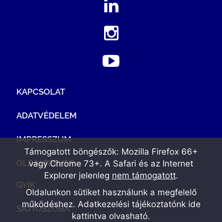
KAPCSOLAT
ADATVÉDELEM
IMPRESSZUM
Támogatott böngészők: Mozilla Firefox 66+
OLDALTÉRKÉP
vagy Chrome 73+. A Safari és az Internet
Explorer jelenleg
nem támogatott
.
GYIK
Oldalunkon sütiket használunk a megfelelő
működéshez. Adatkezelési tájékoztatónk
ide
SAJTÓSZOBA
kattintva olvasható
.