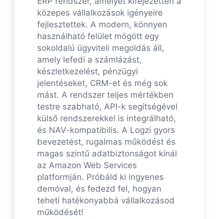
ERP rendszer, amelyet kifejezetten a
közepes vállalkozások igényeire
fejlesztettek. A modern, könnyen
használható felület mögött egy
sokoldalú ügyviteli megoldás áll,
amely lefedi a számlázást,
készletkezelést, pénzügyi
jelentéseket, CRM-et és még sok
mást. A rendszer teljes mértékben
testre szabható, API-k segítségével
külső rendszerekkel is integrálható,
és NAV-kompatibilis. A Logzi gyors
bevezetést, rugalmas működést és
magas szintű adatbiztonságot kínál
az Amazon Web Services
platformján. Próbáld ki ingyenes
demóval, és fedezd fel, hogyan
teheti hatékonyabbá vállalkozásod
működését!