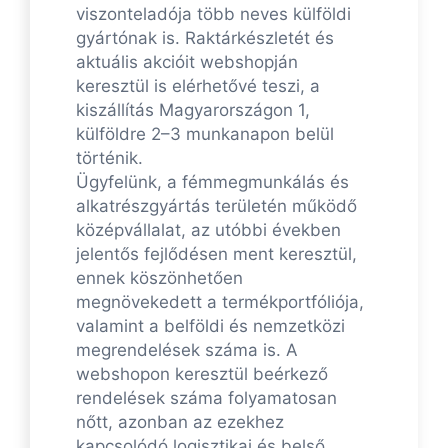
viszonteladója több neves külföldi
gyártónak is. Raktárkészletét és
aktuális akcióit webshopján
keresztül is elérhetővé teszi, a
kiszállítás Magyarországon 1,
külföldre 2–3 munkanapon belül
történik.
Ügyfelünk, a fémmegmunkálás és
alkatrészgyártás területén működő
középvállalat, az utóbbi években
jelentős fejlődésen ment keresztül,
ennek köszönhetően
megnövekedett a termékportfóliója,
valamint a belföldi és nemzetközi
megrendelések száma is. A
webshopon keresztül beérkező
rendelések száma folyamatosan
nőtt, azonban az ezekhez
kapcsolódó logisztikai és belső