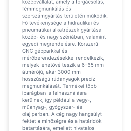
középvállalat, amely a forgácsolás,
fémmegmunkálás és
szerszámgyártás területén működik.
Fő tevékenysége a hidraulikai és
pneumatikai alkatrészek gyártása
közép- és nagy szériában, valamint
egyedi megrendelésre. Korszerű
CNC gépparkkal és
mérőberendezésekkel rendelkezik,
melyek lehetővé teszik a 6–65 mm
átmérőjű, akár 3000 mm
hosszúságú rúdanyagok precíz
megmunkálását. Termékei több
iparágban is felhasználásra
kerülnek, így például a vegy-,
műanyag-, gyógyszer- és
olajiparban. A cég nagy hangsúlyt
fektet a minőségre és a határidők
betartására, emellett hivatalos