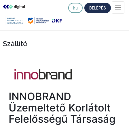
hu
BELÉPÉS
Togg
navi
Szállító
INNOBRAND
Üzemeltető Korlátolt
Felelősségű Társaság