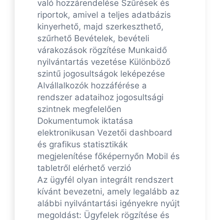
való hozzárendelése Szűrések és
riportok, amivel a teljes adatbázis
kinyerhető, majd szerkeszthető,
szűrhető Bevételek, bevételi
várakozások rögzítése Munkaidő
nyilvántartás vezetése Különböző
szintű jogosultságok leképezése
Alvállalkozók hozzáférése a
rendszer adataihoz jogosultsági
szintnek megfelelően
Dokumentumok iktatása
elektronikusan Vezetői dashboard
és grafikus statisztikák
megjelenítése főképernyőn Mobil és
tabletről elérhető verzió
Az ügyfél olyan integrált rendszert
kívánt bevezetni, amely legalább az
alábbi nyilvántartási igényekre nyújt
megoldást: Ügyfelek rögzítése és