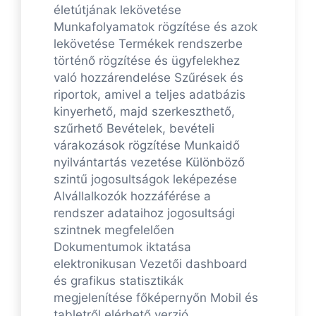
életútjának lekövetése
Munkafolyamatok rögzítése és azok
lekövetése Termékek rendszerbe
történő rögzítése és ügyfelekhez
való hozzárendelése Szűrések és
riportok, amivel a teljes adatbázis
kinyerhető, majd szerkeszthető,
szűrhető Bevételek, bevételi
várakozások rögzítése Munkaidő
nyilvántartás vezetése Különböző
szintű jogosultságok leképezése
Alvállalkozók hozzáférése a
rendszer adataihoz jogosultsági
szintnek megfelelően
Dokumentumok iktatása
elektronikusan Vezetői dashboard
és grafikus statisztikák
megjelenítése főképernyőn Mobil és
tabletről elérhető verzió.