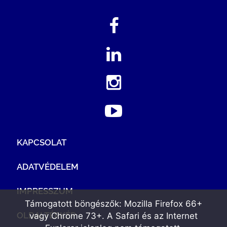
KAPCSOLAT
ADATVÉDELEM
IMPRESSZUM
Támogatott böngészők: Mozilla Firefox 66+
OLDALTÉRKÉP
vagy Chrome 73+. A Safari és az Internet