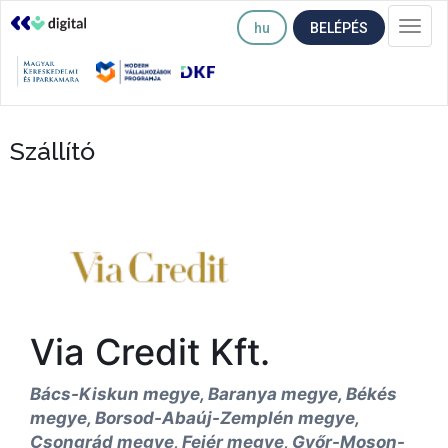
hu
BELÉPÉS
Togg
navi
Szállító
Via Credit Kft.
Bács-Kiskun megye, Baranya megye, Békés
megye, Borsod-Abaúj-Zemplén megye,
Csongrád megye, Fejér megye, Győr-Moson-