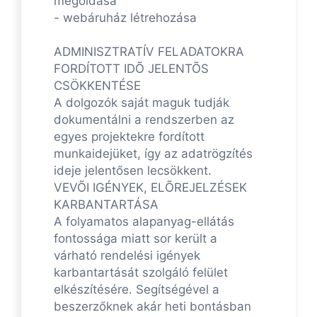
megoldása
- webáruház létrehozása
ADMINISZTRATÍV FELADATOKRA
FORDÍTOTT IDÕ JELENTÕS
CSÖKKENTÉSE
A dolgozók saját maguk tudják
dokumentálni a rendszerben az
egyes projektekre fordított
munkaidejüket, így az adatrögzítés
ideje jelentősen lecsökkent.
VEVÕI IGÉNYEK, ELÕREJELZÉSEK
KARBANTARTÁSA
A folyamatos alapanyag-ellátás
fontossága miatt sor került a
várható rendelési igények
karbantartását szolgáló felület
elkészítésére. Segítségével a
beszerzőknek akár heti bontásban