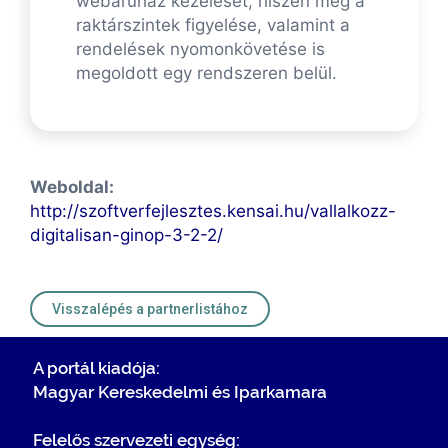
webáruház kezelését, hiszen még a
raktárszintek figyelése, valamint a
rendelések nyomonkövetése is
megoldott egy rendszeren belül.
Weboldal:
http://szoftverfejlesztes.kensai.hu/vallalkozz-
digitalisan-ginop-3-2-2/
Visszalépés a partnerlistához
A portál kiadója:
Magyar Kereskedelmi és Iparkamara
Felelős szervezeti egység: