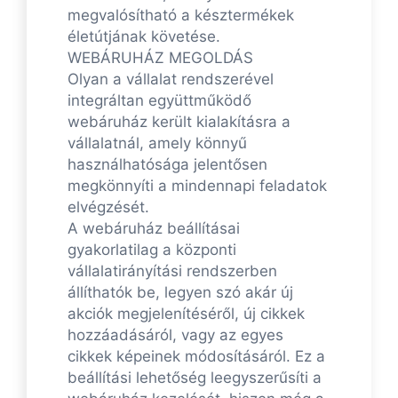
megvalósítható a késztermékek
életútjának követése.
WEBÁRUHÁZ MEGOLDÁS
Olyan a vállalat rendszerével
integráltan együttműködő
webáruház került kialakításra a
vállalatnál, amely könnyű
használhatósága jelentősen
megkönnyíti a mindennapi feladatok
elvégzését.
A webáruház beállításai
gyakorlatilag a központi
vállalatirányítási rendszerben
állíthatók be, legyen szó akár új
akciók megjelenítéséről, új cikkek
hozzáadásáról, vagy az egyes
cikkek képeinek módosításáról. Ez a
beállítási lehetőség leegyszerűsíti a