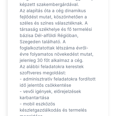
képzett szakembergárdával.
Az alapítás óta a cég dinamikus
fejlődést mutat, köszönhetően a
széles és színes választéknak. A
társaság székhelye és fő termelési
bázisa Dél-alföldi Régióban,
Szegeden található. A
foglalkoztatottak létszáma évről-
évre folyamatos növekedést mutat,
jelenleg 30 főt alkalmaz a cég.
Az alábbi feladatokra kerestek
szoftveres megoldást:
- adminisztratív feladatokra fordított
idő jelentős csökkentése
- vevői igények, előrejelzések
karbantartása
- mobil eszközös
készletgazdálkodás és termelés