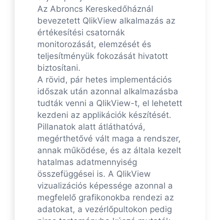
Az Abroncs Kereskedőháznál
bevezetett QlikView alkalmazás az
értékesítési csatornák
monitorozását, elemzését és
teljesítményük fokozását hivatott
biztosítani.
A rövid, pár hetes implementációs
időszak után azonnal alkalmazásba
tudták venni a QlikView-t, el lehetett
kezdeni az applikációk készítését.
Pillanatok alatt átláthatóvá,
megérthetővé vált maga a rendszer,
annak működése, és az általa kezelt
hatalmas adatmennyiség
összefüggései is. A QlikView
vizualizációs képessége azonnal a
megfelelő grafikonokba rendezi az
adatokat, a vezérlőpultokon pedig