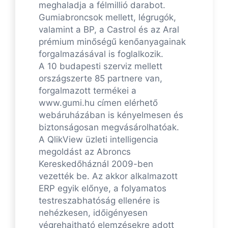
meghaladja a félmillió darabot.
Gumiabroncsok mellett, légrugók,
valamint a BP, a Castrol és az Aral
prémium minőségű kenőanyagainak
forgalmazásával is foglalkozik.
A 10 budapesti szerviz mellett
országszerte 85 partnere van,
forgalmazott termékei a
www.gumi.hu címen elérhető
webáruházában is kényelmesen és
biztonságosan megvásárolhatóak.
A QlikView üzleti intelligencia
megoldást az Abroncs
Kereskedőháznál 2009-ben
vezették be. Az akkor alkalmazott
ERP egyik előnye, a folyamatos
testreszabhatóság ellenére is
nehézkesen, időigényesen
végrehajtható elemzésekre adott