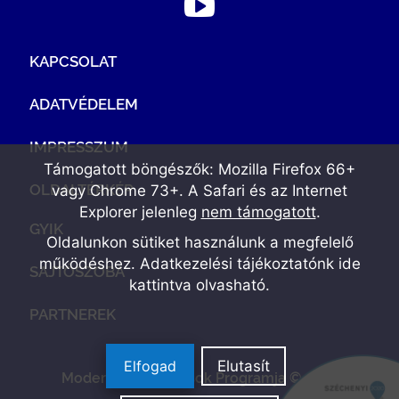
KAPCSOLAT
ADATVÉDELEM
IMPRESSZUM
Támogatott böngészők: Mozilla Firefox 66+
OLDALTÉRKÉP
vagy Chrome 73+. A Safari és az Internet
Explorer jelenleg
nem támogatott
.
GYIK
Oldalunkon sütiket használunk a megfelelő
működéshez. Adatkezelési tájékoztatónk
ide
SAJTÓSZOBA
kattintva olvasható
.
PARTNEREK
Elfogad
Elutasít
Modern Vállalkozások Programja © 2022