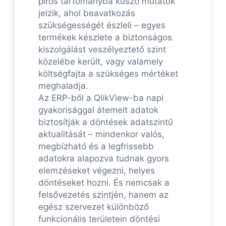
piros tartományba kúszó mutatók
jelzik, ahol beavatkozás
szükségességét észleli – egyes
termékek készlete a biztonságos
kiszolgálást veszélyeztető szint
közelébe került, vagy valamely
költségfajta a szükséges mértéket
meghaladja.
Az ERP-ből a QlikView-ba napi
gyakorisággal átemelt adatok
biztosítják a döntések adatszintű
aktualitását – mindenkor valós,
megbízható és a legfrissebb
adatokra alapozva tudnak gyors
elemzéseket végezni, helyes
döntéseket hozni. És nemcsak a
felsővezetés szintjén, hanem az
egész szervezet különböző
funkcionális területein döntési