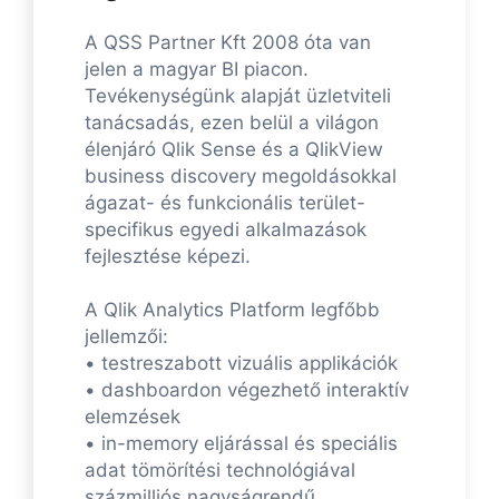
A QSS Partner Kft 2008 óta van
jelen a magyar BI piacon.
Tevékenységünk alapját üzletviteli
tanácsadás, ezen belül a világon
élenjáró Qlik Sense és a QlikView
business discovery megoldásokkal
ágazat- és funkcionális terület-
specifikus egyedi alkalmazások
fejlesztése képezi.
A Qlik Analytics Platform legfőbb
jellemzői:
• testreszabott vizuális applikációk
• dashboardon végezhető interaktív
elemzések
• in-memory eljárással és speciális
adat tömörítési technológiával
százmilliós nagyságrendű