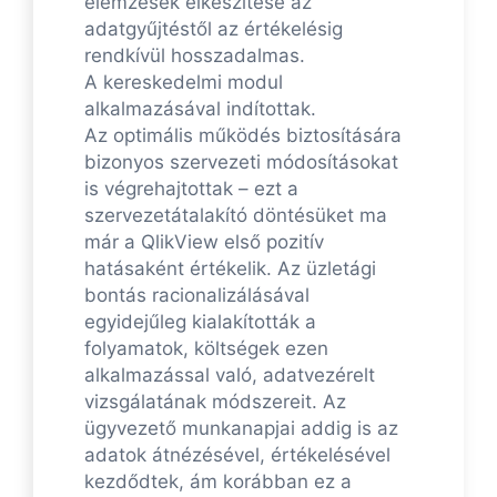
elemzések elkészítése az
adatgyűjtéstől az értékelésig
rendkívül hosszadalmas.
A kereskedelmi modul
alkalmazásával indítottak.
Az optimális működés biztosítására
bizonyos szervezeti módosításokat
is végrehajtottak – ezt a
szervezetátalakító döntésüket ma
már a QlikView első pozitív
hatásaként értékelik. Az üzletági
bontás racionalizálásával
egyidejűleg kialakították a
folyamatok, költségek ezen
alkalmazással való, adatvezérelt
vizsgálatának módszereit. Az
ügyvezető munkanapjai addig is az
adatok átnézésével, értékelésével
kezdődtek, ám korábban ez a