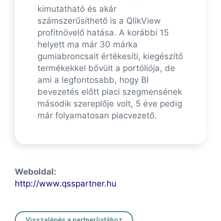
kimutatható és akár
számszerűsíthető is a QlikView
profitnövelő hatása. A korábbi 15
helyett ma már 30 márka
gumiabroncsait értékesíti, kiegészítő
termékekkel bővült a portóliója, de
ami a legfontosabb, hogy BI
bevezetés előtt piaci szegmensének
második szereplője volt, 5 éve pedig
már folyamatosan piacvezető.
Weboldal:
http://www.qsspartner.hu
Visszalépés a partnerlistához