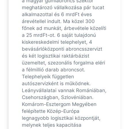
a magyar gumiabroncs szektor
meghatározó vállalkozása pár tucat
alkalmazottal és 6 mrdFt éves
árevétellel indult. Ma közel 300
főnek ad munkát, árbevétele közelíti
a 25 mrdFt-ot. 6 saját tulajdonú
kiskereskedelmi telephelyet, 4
bevásárlóközponti abroncsszervizt
és két logisztikai raktárbázist
üzemeltet, szezonális forgalma eléri
a félmillió darab abroncsot.
Telephelyeik független
autószervizként is működnek.
Leányvállalatai vannak Romániában,
Csehországban, Szlovéniában.
Komárom-Esztergom Megyében
felépítette Közép-Európa
legnagyobb logisztikai központját,
melynek teljes kapacitása