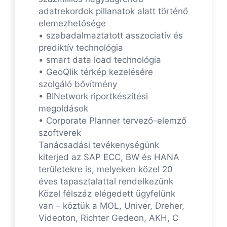
adatrekordok pillanatok alatt történő
elemezhetősége
• szabadalmaztatott asszociatív és
prediktív technológia
• smart data load technológia
• GeoQlik térkép kezelésére
szolgáló bővítmény
• BINetwork riportkészítési
megoldások
• Corporate Planner tervező-elemző
szoftverek
Tanácsadási tevékenységünk
kiterjed az SAP ECC, BW és HANA
területekre is, melyeken közel 20
éves tapasztalattal rendelkezünk
Közel félszáz elégedett ügyfelünk
van – köztük a MOL, Univer, Dreher,
Videoton, Richter Gedeon, AKH, C