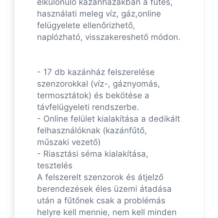
elkülönülő kazánházakban a fűtés,
használati meleg víz, gáz,online
felügyelete ellenőrizhető,
naplózható, visszakereshető módon.
- 17 db kazánház felszerelése
szenzorokkal (víz-, gáznyomás,
termosztátok) és bekötése a
távfelügyeleti rendszerbe.
- Online felület kialakítása a dedikált
felhasználóknak (kazánfűtő,
műszaki vezető)
- Riasztási séma kialakítása,
tesztelés
A felszerelt szenzorok és átjelző
berendezések éles üzemi átadása
után a fűtőnek csak a problémás
helyre kell mennie, nem kell minden