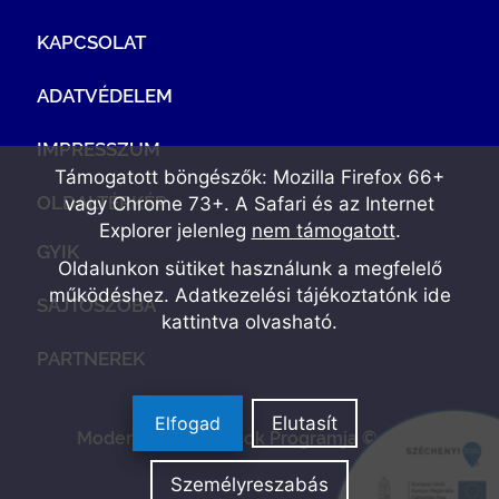
KAPCSOLAT
ADATVÉDELEM
IMPRESSZUM
Támogatott böngészők: Mozilla Firefox 66+
OLDALTÉRKÉP
vagy Chrome 73+. A Safari és az Internet
Explorer jelenleg
nem támogatott
.
GYIK
Oldalunkon sütiket használunk a megfelelő
működéshez. Adatkezelési tájékoztatónk
ide
SAJTÓSZOBA
kattintva olvasható
.
PARTNEREK
Elfogad
Elutasít
Modern Vállalkozások Programja © 2022
Személyreszabás