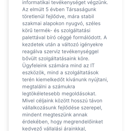
informatikai tevékenységet végzünk.
Az elmúlt 5 évben Társaságunk
töretlenül fejlődve, mára stabil
szakmai alapokon nyugvó, széles
körű termék- és szolgáltatási
palettával bíró céggé formálódott. A
kezdetek után a változó igényekre
reagálva szerviz tevékenységgel
bővült szolgáltatásaink köre.
Ügyfeleink számára mind az IT
eszközök, mind a szolgáltatások
terén kiemelkedőt kívánunk nyújtani,
megtalálni a számukra
legtökéletesebb megoldásokat.
Mivel céljaink között hosszú távon
vállalkozásunk fejlődése szerepel,
mindent megteszünk annak
érdekében, hogy megrendelőinket
kedvező vállalási árainkkal,