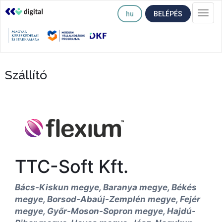
hu
BELÉPÉS
Togg
navi
Szállító
TTC-Soft Kft.
Bács-Kiskun megye, Baranya megye, Békés
megye, Borsod-Abaúj-Zemplén megye, Fejér
megye, Győr-Moson-Sopron megye, Hajdú-