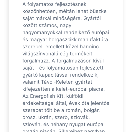
A folyamatos fejlesztésnek
köszönhetően, méltán lehet büszke
saját márkái minőségére. Gyártói
között számos, nagy
hagyományokkal rendelkező európai
és magyar horgászcikk manufaktúra
szerepel, emellett közel harminc
világszínvonalú cég termékeit
forgalmazz. A forgalmazáson kívül
saját - és folyamatosan fejlesztett -
gyártó kapacitással rendelkezik,
valamit Távol-Keleten gyártat
kifejezetten a kelet-európai piacra.
Az Energofish Kft, külföldi
érdekeltségei által, évek óta jelentős
szerepet tölt be a román, bolgár,
orosz, ukrán, szerb, szlovák,
szlovén, és néhány nyugat európai
ország piacán. Sikereihez nagyban