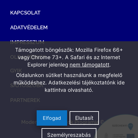
KAPCSOLAT
ADATVÉDELEM
IMPRESSZUM
Támogatott böngészők: Mozilla Firefox 66+
OLDALTÉRKÉP
vagy Chrome 73+. A Safari és az Internet
Explorer jelenleg
nem támogatott
.
GYIK
Oldalunkon sütiket használunk a megfelelő
működéshez. Adatkezelési tájékoztatónk
ide
SAJTÓSZOBA
kattintva olvasható
.
PARTNEREK
Elfogad
Elutasít
Modern Vállalkozások Programja © 2022
Személyreszabás