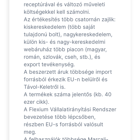
receptúrával és változó műveleti
költségekkel kell számolni.
Az értékesítés több csatornán zajlik:
kiskereskedelem (több saját
tulajdonú bolt), nagykereskedelem,
külön kis- és nagy-kereskedelmi
webáruház több piacon (magyar,
román, szlovák, cseh, stb.), és
export tevékenység.
A beszerzett áruk többsége import
forrásból érkezik EU-n belülről és
Távol-Keletről is.
A termékek száma jelentős (kb. 40
ezer cikk).
A Flexium Vállalatirányítási Rendszer
bevezetése több lépcsőben,
részben EU-s forrásból valósult
meg.
A felhasználók többsége Marcali-