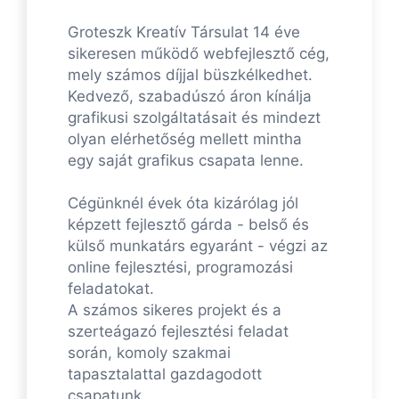
Groteszk Kreatív Társulat 14 éve
sikeresen működő webfejlesztő cég,
mely számos díjjal büszkélkedhet.
Kedvező, szabadúszó áron kínálja
grafikusi szolgáltatásait és mindezt
olyan elérhetőség mellett mintha
egy saját grafikus csapata lenne.
Cégünknél évek óta kizárólag jól
képzett fejlesztő gárda - belső és
külső munkatárs egyaránt - végzi az
online fejlesztési, programozási
feladatokat.
A számos sikeres projekt és a
szerteágazó fejlesztési feladat
során, komoly szakmai
tapasztalattal gazdagodott
csapatunk.