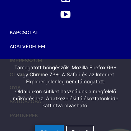
KAPCSOLAT
ADATVÉDELEM
IMPRESSZUM
Támogatott böngészők: Mozilla Firefox 66+
OLDALTÉRKÉP
vagy Chrome 73+. A Safari és az Internet
Explorer jelenleg
nem támogatott
.
GYIK
Oldalunkon sütiket használunk a megfelelő
működéshez. Adatkezelési tájékoztatónk
ide
SAJTÓSZOBA
kattintva olvasható
.
PARTNEREK