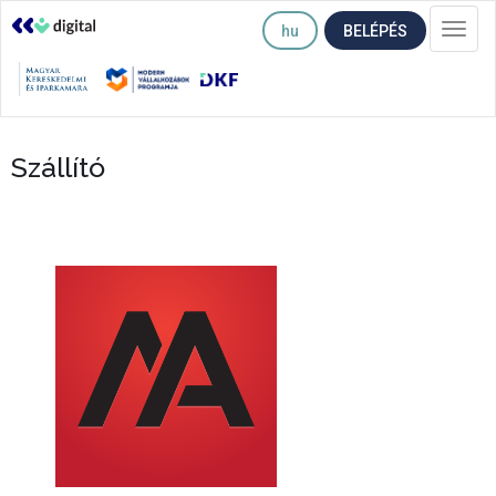
hu
BELÉPÉS
Togg
navi
Szállító