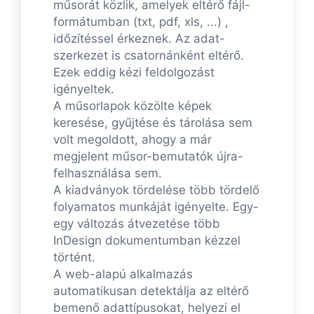
műsorát közlik, amelyek eltérő fájl-
formátumban (txt, pdf, xls, ...) ,
időzítéssel érkeznek. Az adat-
szerkezet is csatornánként eltérő.
Ezek eddig kézi feldolgozást
igényeltek.
A műsorlapok közölte képek
keresése, gyűjtése és tárolása sem
volt megoldott, ahogy a már
megjelent műsor-bemutatók újra-
felhasználása sem.
A kiadványok tördelése több tördelő
folyamatos munkáját igényelte. Egy-
egy változás átvezetése több
InDesign dokumentumban kézzel
történt.
A web-alapú alkalmazás
automatikusan detektálja az eltérő
bemenő adattípusokat, helyezi el