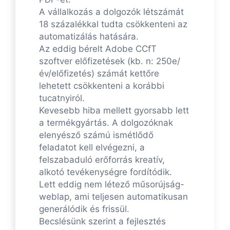
A vállalkozás a dolgozók létszámát
18 százalékkal tudta csökkenteni az
automatizálás hatására.
Az eddig bérelt Adobe CCfT
szoftver előfizetések (kb. n: 250e/
év/előfizetés) számát kettőre
lehetett csökkenteni a korábbi
tucatnyiról.
Kevesebb hiba mellett gyorsabb lett
a termékgyártás. A dolgozóknak
elenyésző számú ismétlődő
feladatot kell elvégezni, a
felszabaduló erőforrás kreatív,
alkotó tevékenységre fordítódik.
Lett eddig nem létező műsorújság-
weblap, ami teljesen automatikusan
generálódik és frissül.
Becslésünk szerint a fejlesztés