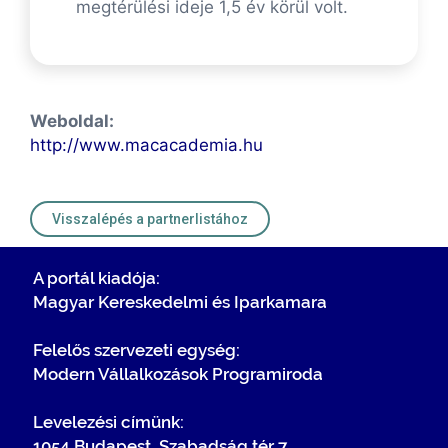
megtérülési ideje 1,5 év körül volt.
Weboldal:
http://www.macacademia.hu
Visszalépés a partnerlistához
A portál kiadója:
Magyar Kereskedelmi és Iparkamara
Felelős szervezeti egység:
Modern Vállalkozások Programiroda
Levelezési címünk:
1054 Budapest, Szabadság tér 7.