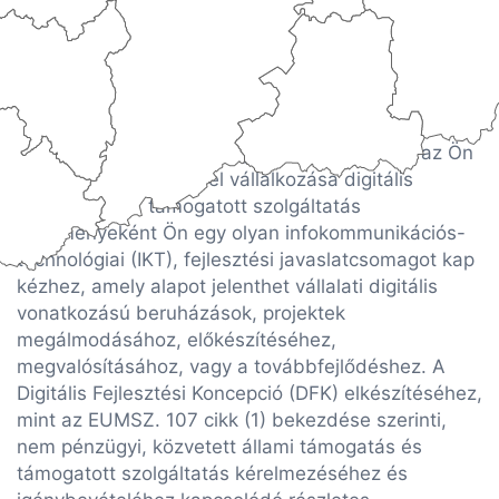
Díjmentes, szakértői szolgáltatás keretében, az Ön
bevonásával mérjük fel vállalkozása digitális
fejlettségét. A támogatott szolgáltatás
eredményeként Ön egy olyan infokommunikációs-
technológiai (IKT), fejlesztési javaslatcsomagot kap
kézhez, amely alapot jelenthet vállalati digitális
vonatkozású beruházások, projektek
megálmodásához, előkészítéséhez,
megvalósításához, vagy a továbbfejlődéshez. A
Digitális Fejlesztési Koncepció (DFK) elkészítéséhez,
mint az EUMSZ. 107 cikk (1) bekezdése szerinti,
nem pénzügyi, közvetett állami támogatás és
támogatott szolgáltatás kérelmezéséhez és