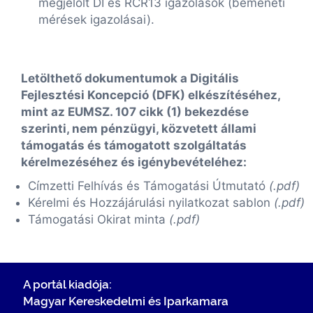
megjelölt DI és RCR13 igazolások (bemeneti
mérések igazolásai).
Letölthető dokumentumok a Digitális
Fejlesztési Koncepció (DFK) elkészítéséhez,
mint az EUMSZ. 107 cikk (1) bekezdése
szerinti, nem pénzügyi, közvetett állami
támogatás és támogatott szolgáltatás
kérelmezéséhez és igénybevételéhez:
Címzetti Felhívás és Támogatási Útmutató
(.pdf)
Kérelmi és Hozzájárulási nyilatkozat sablon
(.pdf)
Támogatási Okirat minta
(.pdf)
A portál kiadója:
Magyar Kereskedelmi és Iparkamara