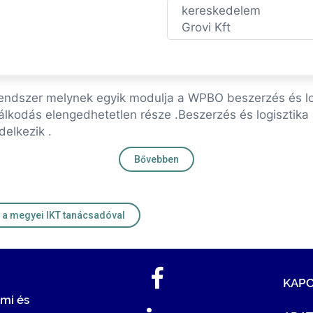
kereskedelem
Grovi Kft
 rendszer melynek egyik modulja a WPBO beszerzés és lo
dálkodás elengedhetetlen része .Beszerzés és logisztik
delkezik .
Bővebben
Kapcsolat a megyei IKT tanácsadóval
KAP
mi és