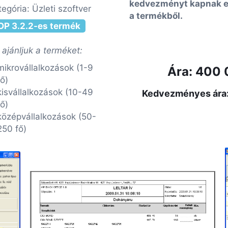
kedvezményt kapnak e
tegória: Üzleti szoftver
a termékből.
OP 3.2.2-es termék
 ajánljuk a terméket:
mikrovállalkozások (1-9
Ára: 400 0
fő)
kisvállalkozások (10-49
Kedvezményes ára: 
fő)
középvállalkozások (50-
250 fő)