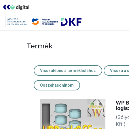
Termék
Visszalépés a terméklistához
Vissza a 
Összehasonlítom
WP B
logis
(Sóly
Kft )