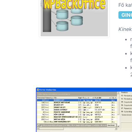
Fő ka
GIN
Kinek