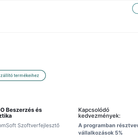
szállító termékeihez
O Beszerzés és
Kapcsolódó
ztika
kedvezmények:
omSoft Szoftverfejlesztő
A programban résztve
vállalkozások 5%