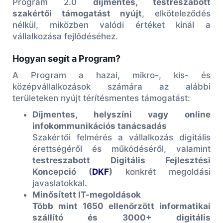
Program 2.0
díjmentes, testreszabott
szakértői támogatást nyújt
, elköteleződés
nélkül, miközben valódi értéket kínál a
vállalkozása fejlődéséhez.
Hogyan segít a Program?
A Program a hazai, mikro-, kis- és
középvállalkozások számára az alábbi
területeken nyújt térítésmentes támogatást:
Díjmentes, helyszíni vagy online
infokommunikációs tanácsadás
Szakértői felmérés a vállalkozás digitális
érettségéről és működéséről, valamint
testreszabott Digitális Fejlesztési
Koncepció (
DKF
)
konkrét megoldási
javaslatokkal.
Minősített IT-megoldások
Több mint 1650 ellenőrzött informatikai
szállító és 3000+ digitális