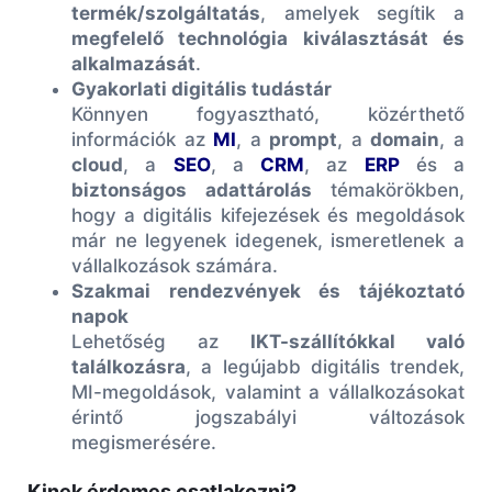
termék/szolgáltatás
, amelyek segítik a
megfelelő technológia kiválasztását és
alkalmazását
.
Gyakorlati digitális tudástár
Könnyen fogyasztható, közérthető
információk az
MI
, a
prompt
, a
domain
, a
cloud
, a
SEO
, a
CRM
, az
ERP
és a
biztonságos adattárolás
témakörökben,
hogy a digitális kifejezések és megoldások
már ne legyenek idegenek, ismeretlenek a
vállalkozások számára.
Szakmai rendezvények és tájékoztató
napok
Lehetőség az
IKT-szállítókkal való
találkozásra
, a legújabb digitális trendek,
MI-megoldások, valamint a vállalkozásokat
érintő jogszabályi változások
megismerésére.
Kinek érdemes csatlakozni?