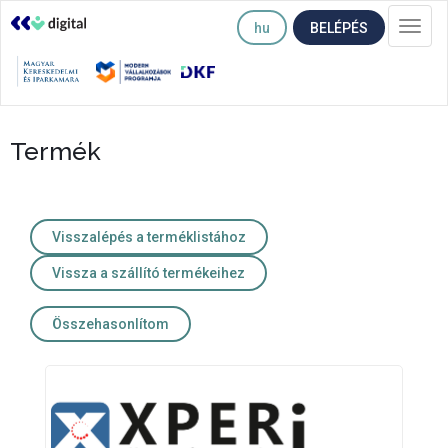
hu
BELÉPÉS
Togg
navi
Termék
Visszalépés a terméklistához
Vissza a szállító termékeihez
Összehasonlítom