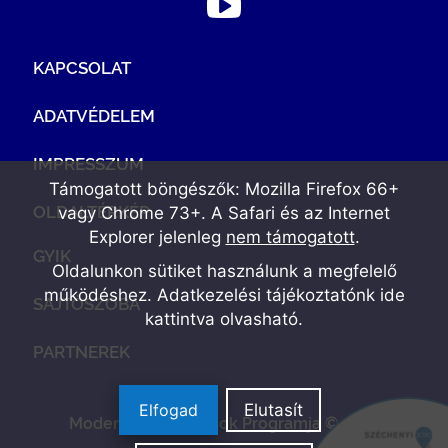
KAPCSOLAT
ADATVÉDELEM
IMPRESSZUM
Támogatott böngészők: Mozilla Firefox 66+
OLDALTÉRKÉP
vagy Chrome 73+. A Safari és az Internet
Explorer jelenleg
nem támogatott
.
GYIK
Oldalunkon sütiket használunk a megfelelő
működéshez. Adatkezelési tájékoztatónk
ide
SAJTÓSZOBA
kattintva olvasható
.
PARTNEREK
Elfogad
Elutasít
Modern Vállalkozások Programja © 2022