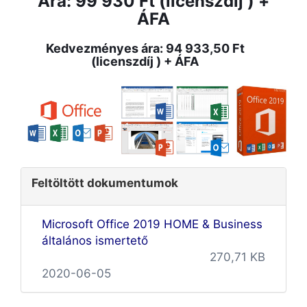
Ára: 99 930 Ft (licenszdíj ) +
ÁFA
Kedvezményes ára: 94 933,50 Ft
(licenszdíj ) + ÁFA
Feltöltött dokumentumok
Microsoft Office 2019 HOME & Business
általános ismertető
270,71 KB
2020-06-05