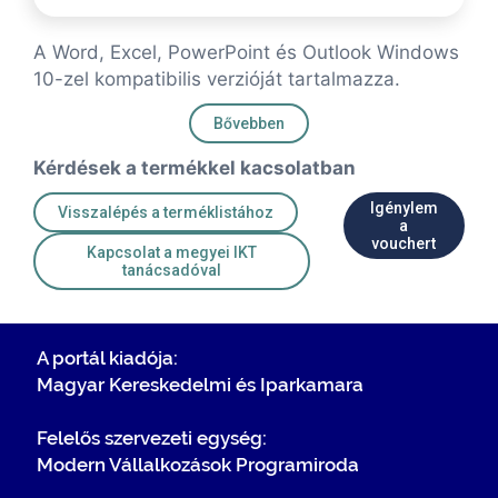
A Word, Excel, PowerPoint és Outlook Windows
10-zel kompatibilis verzióját tartalmazza.
Bővebben
Kérdések a termékkel kacsolatban
Igénylem
Visszalépés a terméklistához
a
vouchert
Kapcsolat a megyei IKT
tanácsadóval
A portál kiadója:
Magyar Kereskedelmi és Iparkamara
Felelős szervezeti egység:
Modern Vállalkozások Programiroda