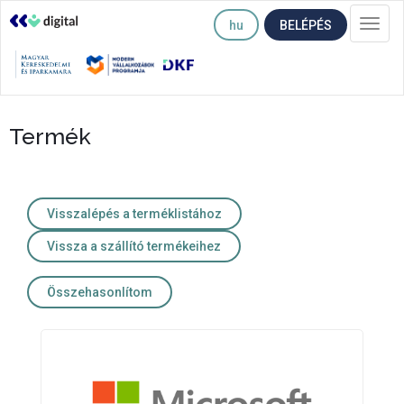
hu
BELÉPÉS
Togg
navi
Termék
Visszalépés a terméklistához
Vissza a szállító termékeihez
Összehasonlítom