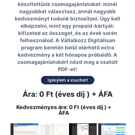
készítettünk csomagajánlatokat: minél
nagyobbat választasz, annál nagyobb
kedvezményt tudunk biztosítani. Úgy kell
elképzelni, mint egy prepaid-kártyát:
kifizeted az összeget, és az évek során
felhasználod. A Vállalkozz Digitálisan
program keretén belül elérhető extra
kedvezmény a két hónapos próbaidő. A
csomagajánlatokért nézd meg a csatolt
PDF-et!
Igénylem a vouchert
Ára: 0 Ft (éves díj ) + ÁFA
Kedvezményes ára: 0 Ft (éves díj ) +
ÁFA