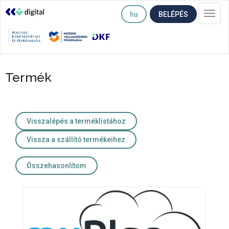
hu
BELÉPÉS
Togg
navi
Termék
Visszalépés a terméklistához
Vissza a szállító termékeihez
Összehasonlítom